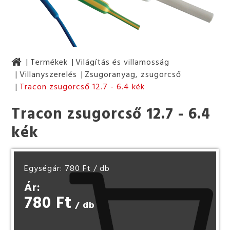
Termékek
Világítás és villamosság
Villanyszerelés
Zsugoranyag, zsugorcső
Tracon zsugorcső 12.7 - 6.4 kék
Tracon zsugorcső 12.7 - 6.4
kék
Egységár: 780 Ft
/ db
Ár:
780 Ft
/ db