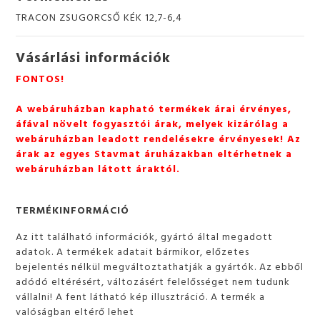
TRACON ZSUGORCSŐ KÉK 12,7-6,4
Vásárlási információk
FONTOS!
A webáruházban kapható termékek árai érvényes,
áfával növelt fogyasztói árak, melyek kizárólag a
webáruházban leadott rendelésekre érvényesek! Az
árak az egyes Stavmat áruházakban eltérhetnek a
webáruházban látott áraktól.
TERMÉKINFORMÁCIÓ
Az itt található információk, gyártó által megadott
adatok. A termékek adatait bármikor, előzetes
bejelentés nélkül megváltoztathatják a gyártók. Az ebből
adódó eltérésért, változásért felelősséget nem tudunk
vállalni! A fent látható kép illusztráció. A termék a
valóságban eltérő lehet