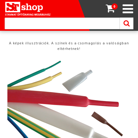
0
A képek illusztrációk. A színek és a csomagolás a valóságban
eltérhetnek!