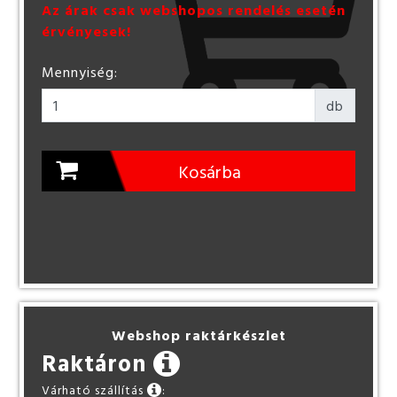
Az árak csak webshopos rendelés esetén
érvényesek!
Mennyiség:
db
Kosárba
Webshop raktárkészlet
Raktáron
Várható szállítás
: