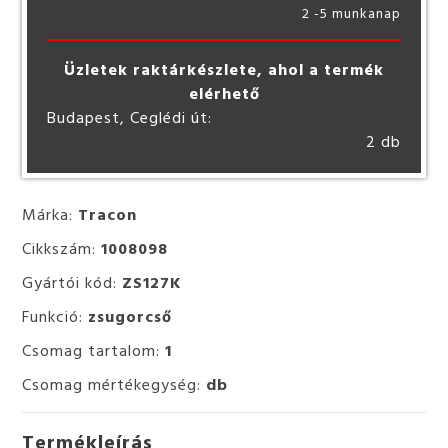
2 -5 munkanap
Üzletek raktárkészlete, ahol a termék
elérhető
Budapest, Ceglédi út:
2 db
Márka:
Tracon
Cikkszám:
1008098
Gyártói kód:
ZS127K
Funkció:
zsugorcső
Csomag tartalom:
1
Csomag mértékegység:
db
Termékleírás