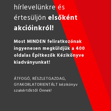
hírlevelünkre és
értesüljön
elsőként
akcióinkról!
Most MINDEN feliratkozónak
ingyenesen megküldjük a 400
oldalas Építkezők Kézikönyve
kiadványunkat!
ÁTFOGÓ, RÉSZLETGAZDAG,
GYAKORLATORIENTÁLT kézikönyv
szakértőktől Önnek!