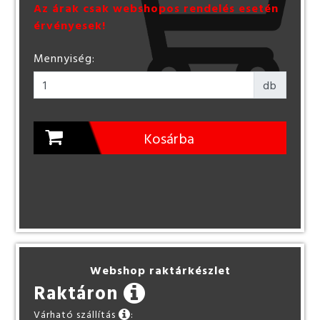
Az árak csak webshopos rendelés esetén
érvényesek!
Mennyiség:
db
Kosárba
Webshop raktárkészlet
Raktáron
Várható szállítás
: