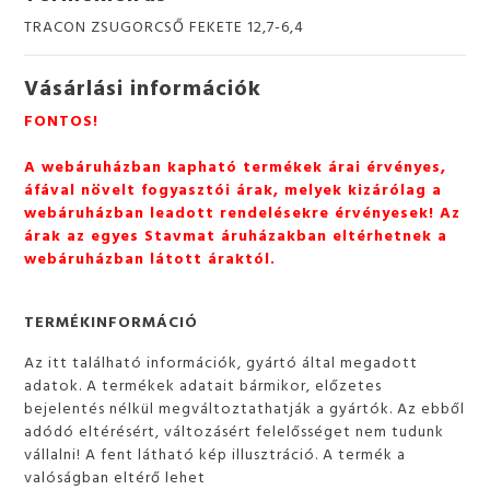
TRACON ZSUGORCSŐ FEKETE 12,7-6,4
Vásárlási információk
FONTOS!
A webáruházban kapható termékek árai érvényes,
áfával növelt fogyasztói árak, melyek kizárólag a
webáruházban leadott rendelésekre érvényesek! Az
árak az egyes Stavmat áruházakban eltérhetnek a
webáruházban látott áraktól.
TERMÉKINFORMÁCIÓ
Az itt található információk, gyártó által megadott
adatok. A termékek adatait bármikor, előzetes
bejelentés nélkül megváltoztathatják a gyártók. Az ebből
adódó eltérésért, változásért felelősséget nem tudunk
vállalni! A fent látható kép illusztráció. A termék a
valóságban eltérő lehet