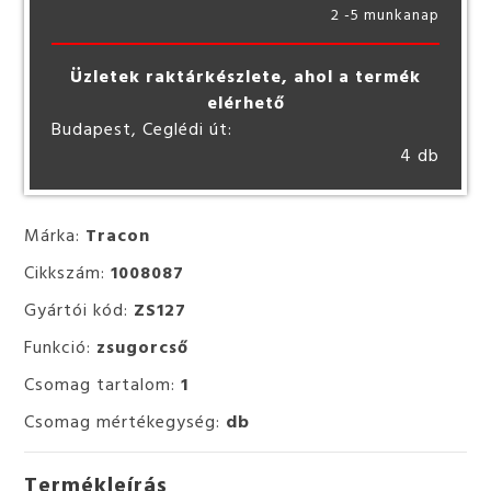
2 -5 munkanap
Üzletek raktárkészlete, ahol a termék
elérhető
Budapest, Ceglédi út:
4 db
Márka:
Tracon
Cikkszám:
1008087
Gyártói kód:
ZS127
Funkció:
zsugorcső
Csomag tartalom:
1
Csomag mértékegység:
db
Termékleírás