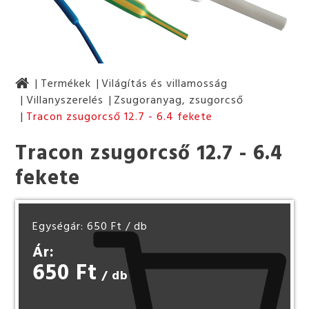
Termékek
Világítás és villamosság
Villanyszerelés
Zsugoranyag, zsugorcső
Tracon zsugorcső 12.7 - 6.4 fekete
Tracon zsugorcső 12.7 - 6.4
fekete
Egységár: 650 Ft
/ db
Ár:
650 Ft
/ db