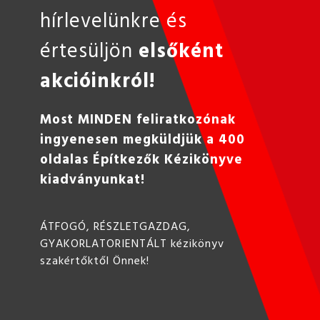
hírlevelünkre és
értesüljön
elsőként
akcióinkról!
Most MINDEN feliratkozónak
ingyenesen megküldjük a 400
oldalas Építkezők Kézikönyve
kiadványunkat!
ÁTFOGÓ, RÉSZLETGAZDAG,
GYAKORLATORIENTÁLT kézikönyv
szakértőktől Önnek!