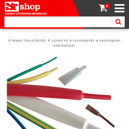
0
A képek illusztrációk. A színek és a csomagolás a valóságban
eltérhetnek!