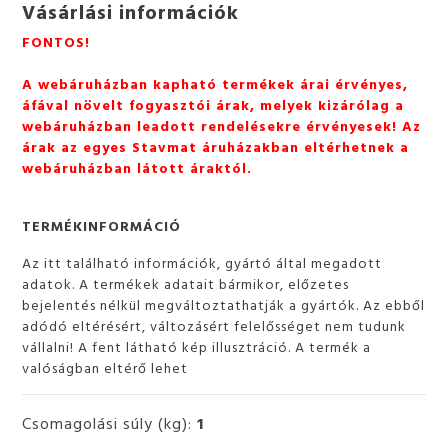
Vásárlási információk
FONTOS!
A webáruházban kapható termékek árai érvényes,
áfával növelt fogyasztói árak, melyek kizárólag a
webáruházban leadott rendelésekre érvényesek! Az
árak az egyes Stavmat áruházakban eltérhetnek a
webáruházban látott áraktól.
TERMÉKINFORMÁCIÓ
Az itt található információk, gyártó által megadott
adatok. A termékek adatait bármikor, előzetes
bejelentés nélkül megváltoztathatják a gyártók. Az ebből
adódó eltérésért, változásért felelősséget nem tudunk
vállalni! A fent látható kép illusztráció. A termék a
valóságban eltérő lehet
Csomagolási súly (kg):
1