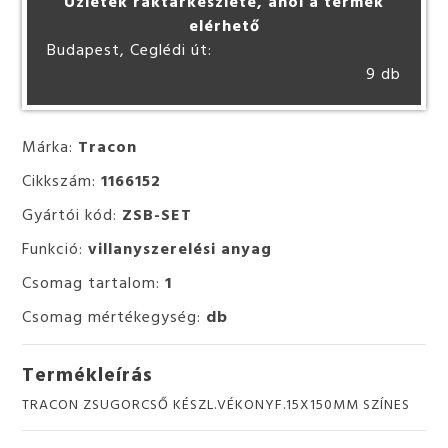
Üzletek raktárkészlete, ahol a termék
elérhető
Budapest, Ceglédi út:
9 db
Márka:
Tracon
Cikkszám:
1166152
Gyártói kód:
ZSB-SET
Funkció:
villanyszerelési anyag
Csomag tartalom:
1
Csomag mértékegység:
db
Termékleírás
TRACON ZSUGORCSŐ KÉSZL.VÉKONYF.15X150MM SZÍNES