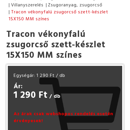
Villanyszerelés
Zsugoranyag, zsugorcső
Tracon vékonyfalú zsugorcső szett-készlet
15X150 MM színes
Tracon vékonyfalú
zsugorcső szett-készlet
15X150 MM színes
Egységár: 1 290 Ft
/ db
Ár:
1 290 Ft
/ db
Az árak csak webshopos rendelés esetén
érvényesek!