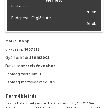
elérhető
Budaörs:
28 db
Budapest, Ceglédi út:
16 db
Márka:
Kopp
Cikkszám:
1007612
Gyártói kód:
356102005
Funkció:
szerelvénydoboz
Csomag tartalom:
1
Csomag mértékegység:
db
Termékleírás
Vakolat alatti süllyesztett elágazódoboz, 100X100mm