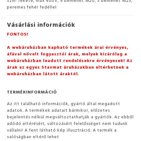
Szín: fekete, max 400V, 9 bemenet M20, 5 bemenet M25,
peremes fehér fedéllel
Vásárlási információk
FONTOS!
A webáruházban kapható termékek árai érvényes,
áfával növelt fogyasztói árak, melyek kizárólag a
webáruházban leadott rendelésekre érvényesek! Az
árak az egyes Stavmat áruházakban eltérhetnek a
webáruházban látott áraktól.
TERMÉKINFORMÁCIÓ
Az itt található információk, gyártó által megadott
adatok. A termékek adatait bármikor, előzetes
bejelentés nélkül megváltoztathatják a gyártók. Az ebből
adódó eltérésért, változásért felelősséget nem tudunk
vállalni! A fent látható kép illusztráció. A termék a
valóságban eltérő lehet