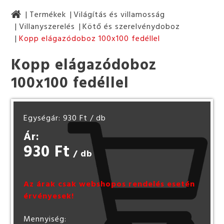
Termékek
Világítás és villamosság
Villanyszerelés
Kötő és szerelvénydoboz
Kopp elágazódoboz 100x100 fedéllel
Kopp elágazódoboz
100x100 fedéllel
Egységár: 930 Ft
/ db
Ár:
930 Ft
/ db
Az árak csak webshopos rendelés esetén
érvényesek!
Mennyiség: