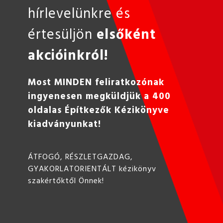
hírlevelünkre és
értesüljön
elsőként
akcióinkról!
Most MINDEN feliratkozónak
ingyenesen megküldjük a 400
oldalas Építkezők Kézikönyve
kiadványunkat!
ÁTFOGÓ, RÉSZLETGAZDAG,
GYAKORLATORIENTÁLT kézikönyv
szakértőktől Önnek!