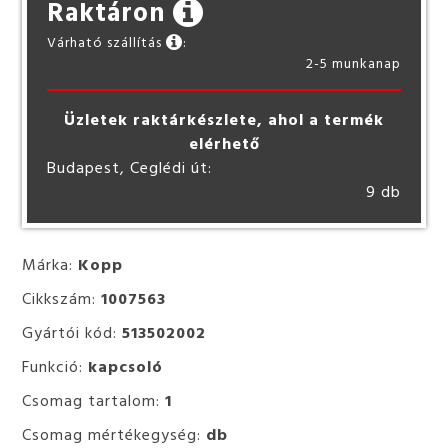
Raktáron
Várható szállítás
:
2-5 munkanap
Üzletek raktárkészlete, ahol a termék
elérhető
Budapest, Ceglédi út:
9 db
Márka:
Kopp
Cikkszám:
1007563
Gyártói kód:
513502002
Funkció:
kapcsoló
Csomag tartalom:
1
Csomag mértékegység:
db