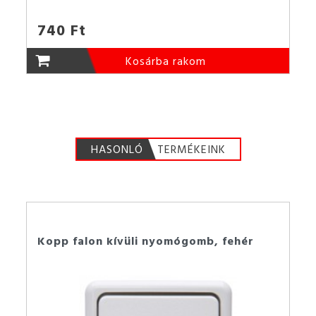
740 Ft
Kosárba rakom
HASONLÓ
TERMÉKEINK
Kopp falon kívüli nyomógomb, fehér