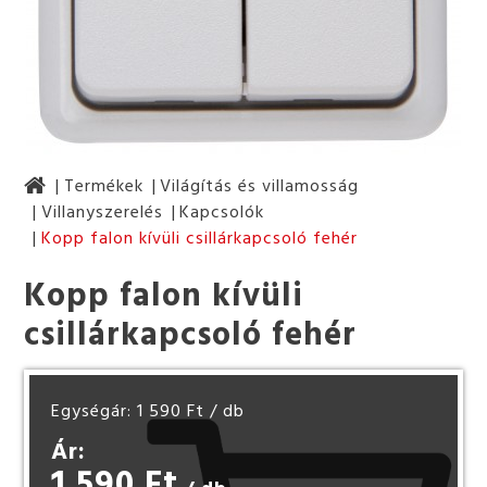
Termékek
Világítás és villamosság
Villanyszerelés
Kapcsolók
Kopp falon kívüli csillárkapcsoló fehér
Kopp falon kívüli
csillárkapcsoló fehér
Egységár: 1 590 Ft
/ db
Ár:
1 590 Ft