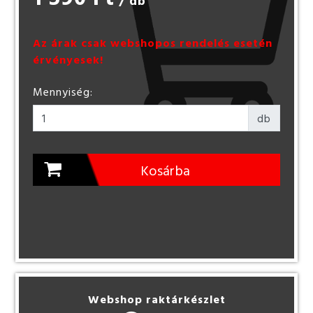
/ db
Az árak csak webshopos rendelés esetén
érvényesek!
Mennyiség:
db
Kosárba
Webshop raktárkészlet