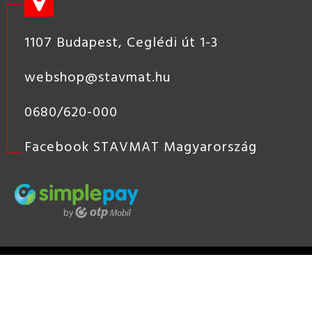
1107 Budapest, Ceglédi út 1-3
webshop@stavmat.hu
0680/620-000
Facebook STAVMAT Magyarország
STAVMAT
STSHOP
2019 COPYRIGHT - STAVMAT KÖZÉP-
EURÓPAI ÉPÍTŐANYAG KERESKEDÉS, ÉPÍTŐANYAG KERESKEDŐ
HÁLÓZAT, TÜZÉP
KÉSZÍTETTE:
NEOSOFT