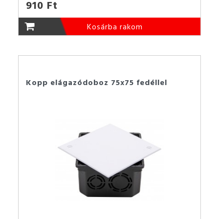
910 Ft
Kosárba rakom
Kopp elágazódoboz 75x75 fedéllel