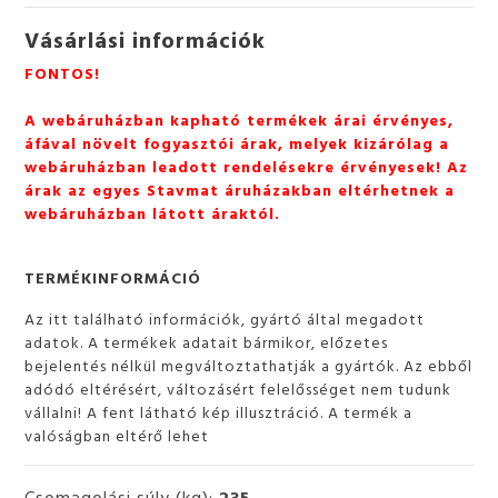
Vásárlási információk
FONTOS!
A webáruházban kapható termékek árai érvényes,
áfával növelt fogyasztói árak, melyek kizárólag a
webáruházban leadott rendelésekre érvényesek! Az
árak az egyes Stavmat áruházakban eltérhetnek a
webáruházban látott áraktól.
TERMÉKINFORMÁCIÓ
Az itt található információk, gyártó által megadott
adatok. A termékek adatait bármikor, előzetes
bejelentés nélkül megváltoztathatják a gyártók. Az ebből
adódó eltérésért, változásért felelősséget nem tudunk
vállalni! A fent látható kép illusztráció. A termék a
valóságban eltérő lehet
Csomagolási súly (kg):
235