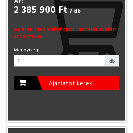
Ár:
2 385 900 Ft
/ db
Az árak csak webshopos rendelés esetén
érvényesek!
Mennyiség:
db
Ajánlatot kérek