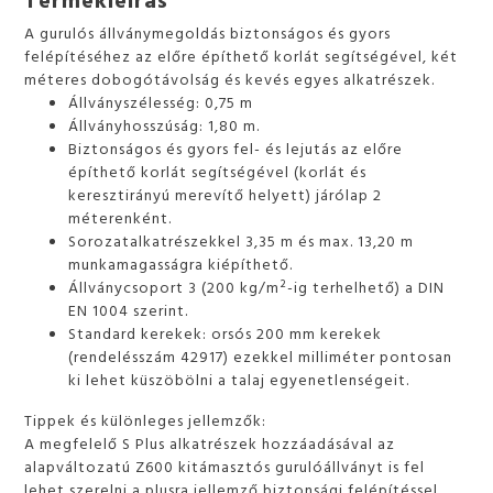
A gurulós állványmegoldás biztonságos és gyors
felépítéséhez az előre építhető korlát segítségével, két
méteres dobogótávolság és kevés egyes alkatrészek.
Állványszélesség: 0,75 m
Állványhosszúság: 1,80 m.
Biztonságos és gyors fel- és lejutás az előre
építhető korlát segítségével (korlát és
keresztirányú merevítő helyett) járólap 2
méterenként.
Sorozatalkatrészekkel 3,35 m és max. 13,20 m
munkamagasságra kiépíthető.
Állványcsoport 3 (200 kg/m²-ig terhelhető) a DIN
EN 1004 szerint.
Standard kerekek: orsós 200 mm kerekek
(rendelésszám 42917) ezekkel milliméter pontosan
ki lehet küszöbölni a talaj egyenetlenségeit.
Tippek és különleges jellemzők:
A megfelelő S Plus alkatrészek hozzáadásával az
alapváltozatú Z600 kitámasztós gurulóállványt is fel
lehet szerelni a plusra jellemző biztonsági felépítéssel.