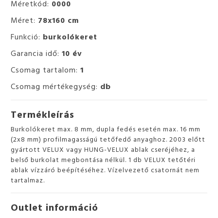
Méretkód:
0000
Méret:
78x160 cm
Funkció:
burkolókeret
Garancia idő:
10 év
Csomag tartalom:
1
Csomag mértékegység:
db
Termékleírás
Burkolókeret max. 8 mm, dupla fedés esetén max. 16 mm
(2x8 mm) profilmagasságú tetőfedő anyaghoz. 2003 előtt
gyártott VELUX vagy HUNG-VELUX ablak cseréjéhez, a
belső burkolat megbontása nélkül. 1 db VELUX tetőtéri
ablak vízzáró beépítéséhez. Vízelvezető csatornát nem
tartalmaz.
Outlet információ