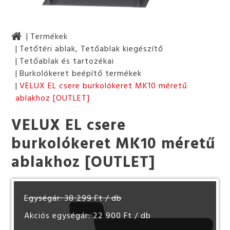
Termékek
Tetőtéri ablak, Tetőablak kiegészítő
Tetőablak és tartozékai
Burkolókeret beépítő termékek
VELUX EL csere burkolókeret MK10 méretű
ablakhoz [OUTLET]
VELUX EL csere
burkolókeret MK10 méretű
ablakhoz [OUTLET]
Egységár: 38 299 Ft
/ db
Akciós egységár: 22 900 Ft
/ db