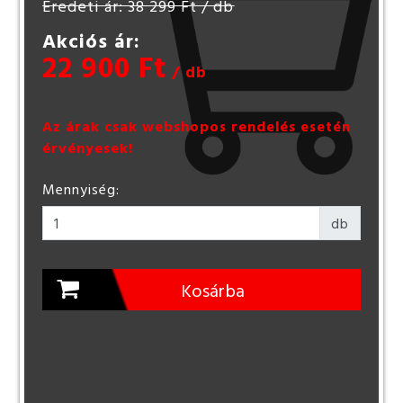
Eredeti ár: 38 299 Ft
/ db
Akciós ár:
22 900 Ft
/ db
Az árak csak webshopos rendelés esetén
érvényesek!
Mennyiség:
db
Kosárba