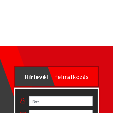
Hírlevél
feliratkozás