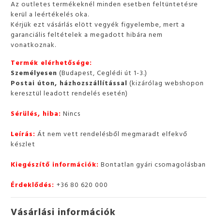
Az outletes termékeknél minden esetben feltüntetésre
kerül a leértékelés oka.
Kérjük ezt vásárlás elött vegyék figyelembe, mert a
garanciális feltételek a megadott hibára nem
vonatkoznak.
Termék elérhetősége:
Személyesen
(Budapest, Ceglédi út 1-3.)
Postai úton, házhozszállítással
(kizárólag webshopon
keresztül leadott rendelés esetén)
Sérülés, hiba:
Nincs
Leírás:
Át nem vett rendelésből megmaradt elfekvő
készlet
Kiegészítő információk:
Bontatlan gyári csomagolásban
Érdeklődés:
+36 80 620 000
Vásárlási információk