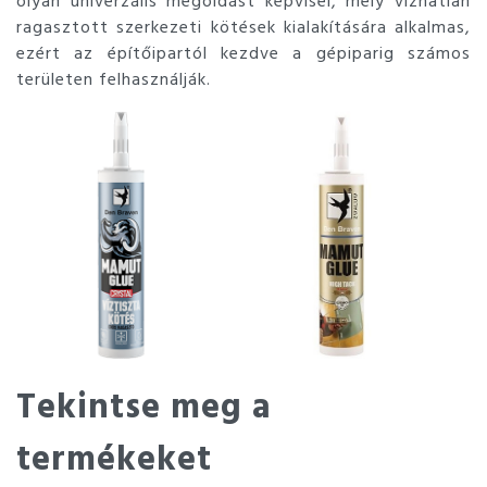
olyan univerzális megoldást képvisel, mely vízhatlan
ragasztott szerkezeti kötések kialakítására alkalmas,
ezért az építőipartól kezdve a gépiparig számos
területen felhasználják.
Tekintse meg a
termékeket