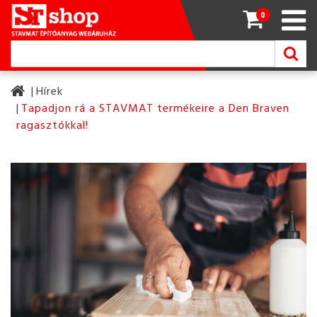
0
Hírek
Tapadjon rá a STAVMAT termékeire a Den Braven
ragasztókkal!