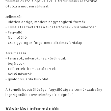
finoman csiszolt optikájával a tradicionális esztétikát
ötvözi a modern stílussal.
Jellemzői:
- Időtlen design, modern négyszögletű formák
- Tökéletes távtartás a fugatartóknak köszönhetően
- Fagyálló
- Nem sóálló
- Csak gyalogos forgalomra alkalmas járdalap
Alkalmazása:
- teraszok, udvarok, ház körüli utak
- bejáratok
- télikertek, bemutatókertek
- belső udvarok
- gyalogos járda burkolat
A termék kopásállósága, fagyállósága a termékszabvány
legszigorúbb követelményeit elégíti ki.
Vásárlási információk