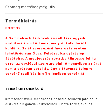
Csomag mértékegység:
db
Termékleírás
FONTOS!
A Semmelrock térkövek kiszállítása egyedi
szállítási áron történik, melyről kalkulációt
küldünk. Saját szervezésű fuvarozás esetén
lehetőség van Ócsa, Felsőzsolca gyártelepi
átvételre. A megjegyzés rovatba tüntesse fel ha
ezzel az opcióval szeretne élni. Amennyiben az árut
nem a gyárban veszi át, úgy a Stavmat telepre
történő szállítás is díj ellenében történik!
TERMÉKINFORMÁCIÓ
Krémfehér színű, mészkőhöz hasonló felületű járólap, a
diszkrét elegancia kedvelőinek. Tiszta formájával és