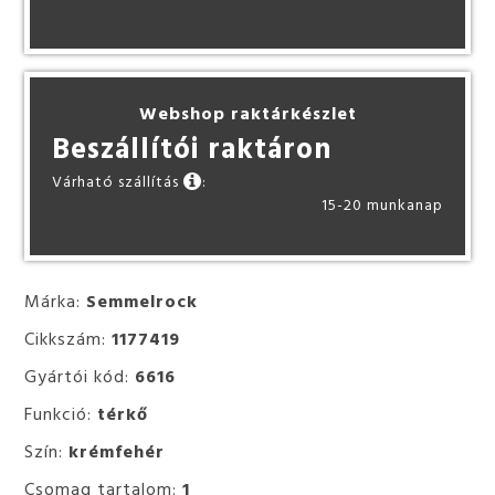
Webshop raktárkészlet
Beszállítói raktáron
Várható szállítás
:
15-20 munkanap
Márka:
Semmelrock
Cikkszám:
1177419
Gyártói kód:
6616
Funkció:
térkő
Szín:
krémfehér
Csomag tartalom:
1