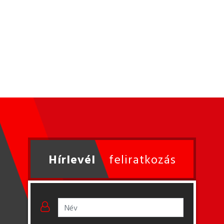
Hírlevél
feliratkozás