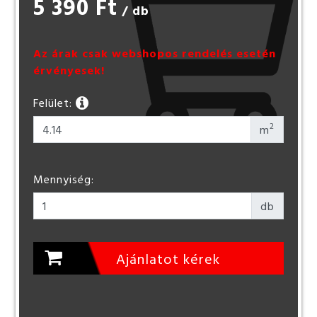
5 390 Ft
/ db
Az árak csak webshopos rendelés esetén
érvényesek!
Felület:
2
m
Mennyiség:
db
Ajánlatot kérek