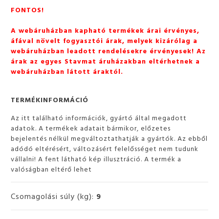
FONTOS!
A webáruházban kapható termékek árai érvényes,
áfával növelt fogyasztói árak, melyek kizárólag a
webáruházban leadott rendelésekre érvényesek! Az
árak az egyes Stavmat áruházakban eltérhetnek a
webáruházban látott áraktól.
TERMÉKINFORMÁCIÓ
Az itt található információk, gyártó által megadott
adatok. A termékek adatait bármikor, előzetes
bejelentés nélkül megváltoztathatják a gyártók. Az ebből
adódó eltérésért, változásért felelősséget nem tudunk
vállalni! A fent látható kép illusztráció. A termék a
valóságban eltérő lehet
Csomagolási súly (kg):
9