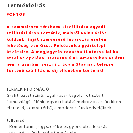
Termékleírás
FONTOS!
A Semmelrock térkövek kiszállítása egyedi
szállítási áron történik, melyről kalkulációt
küldünk. Saját szervezésű fuvarozás esetén
lehetőség van Ócsa, Felsőzsolca gyártelepi
átvételre. A megjegyzés rovatba tüntesse fel ha
ezzel az opcióval szeretne élni. Amennyiben az árut
nem a gyárban veszi át, úgy a Stavmat telepre
történő szállítás is díj ellenében történik!
TERMÉKINFORMÁCIÓ
Grafit-ezüst színű, izgalmasan tagolt, letisztult
formavilágú, élénk, egyedi hatású melírozott színekben
elérhető, kombi térkő, a modern stílus kedvelőinek.
Jellemzői:
- Kombi forma, egyszerűbb és gyorsabb a lerakás
- Diszkrét színek, colorflow felület