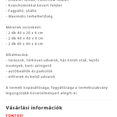
- Kvarchomokkal kevert felület
- Fagyálló, sóálló
- Maximális terhelhetőség
Méretek soronként:
- 2 db 40 x 20 x 6 cm
- 2 db 40 x 40 x 6 cm
- 2 db 60 x 40 x 6 cm
Alkalmazása:
- teraszok, térköves udvarok, ház körüli utak, lejtős
ösvények, kerti sütögető
- autóbeállók és parkolók
- előterek és belső udvarok
A termék kopásállósága, fagyállósága a termékszabvány
legszigorúbb követelményeit elégíti ki.
Vásárlási információk
FONTOS!