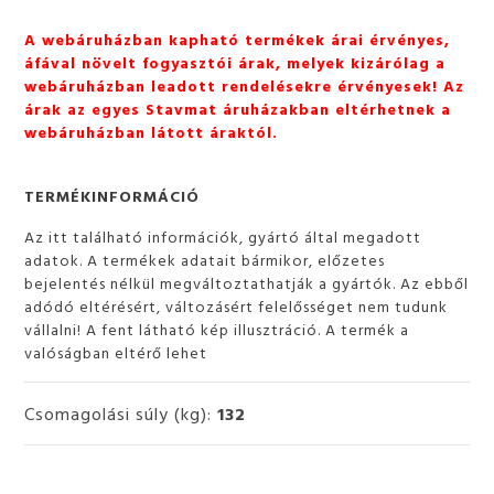
A webáruházban kapható termékek árai érvényes,
áfával növelt fogyasztói árak, melyek kizárólag a
webáruházban leadott rendelésekre érvényesek! Az
árak az egyes Stavmat áruházakban eltérhetnek a
webáruházban látott áraktól.
TERMÉKINFORMÁCIÓ
Az itt található információk, gyártó által megadott
adatok. A termékek adatait bármikor, előzetes
bejelentés nélkül megváltoztathatják a gyártók. Az ebből
adódó eltérésért, változásért felelősséget nem tudunk
vállalni! A fent látható kép illusztráció. A termék a
valóságban eltérő lehet
Csomagolási súly (kg):
132