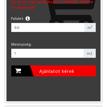
Az árak csak webshopos rendelés esetén
érvényesek!
Felület:
2
m
Mennyiség:
m2
Ajánlatot kérek