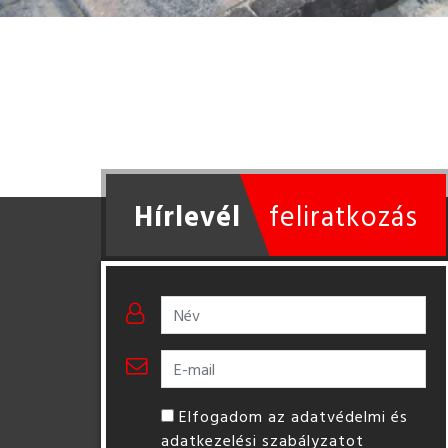
Hírlevél
feliratkozás
Elfogadom az adatvédelmi és
adatkezelési szabályzatot