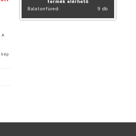
termék elérhető
Balatonfüred:
9 db
. A
ó kép