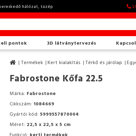
kereskedő hálózat, tüzép
E
eli pontok
3D látványtervezés
Kapcsol
Termékek
Kert kialakítás
Térkő és járólap
Egy
Fabrostone Kőfa 22.5
Márka:
Fabrostone
Cikkszám:
1084669
Gyártói kód:
5999557870004
Méret:
22,5 x 22,5 x 5 cm
Funkció:
kerti termékek