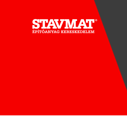
STAVMAT
STSHOP
2019 COPYRIGHT - STAVMAT KÖZÉP-EURÓPAI ÉP