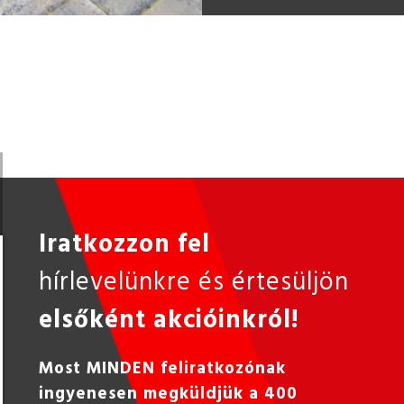
Iratkozzon fel
hírlevelünkre és értesüljön
elsőként akcióinkról!
Most MINDEN feliratkozónak
ingyenesen megküldjük a 400