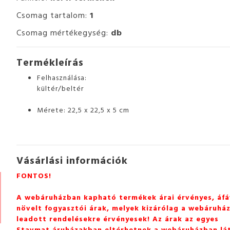
Csomag tartalom:
1
Csomag mértékegység:
db
Termékleírás
Felhasználása:
kültér/beltér
Mérete: 22,5 x 22,5 x 5 cm
Vásárlási információk
FONTOS!
A webáruházban kapható termékek árai érvényes, áfá
növelt fogyasztói árak, melyek kizárólag a webáruhá
leadott rendelésekre érvényesek! Az árak az egyes
Stavmat áruházakban eltérhetnek a webáruházban lá