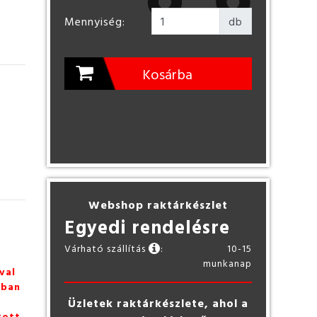
Mennyiség:
db
Kosárba
Webshop raktárkészlet
Egyedi rendelésre
Várható szállítás
:
10-15
munkanap
val
zban
Üzletek raktárkészlete, ahol a
tott