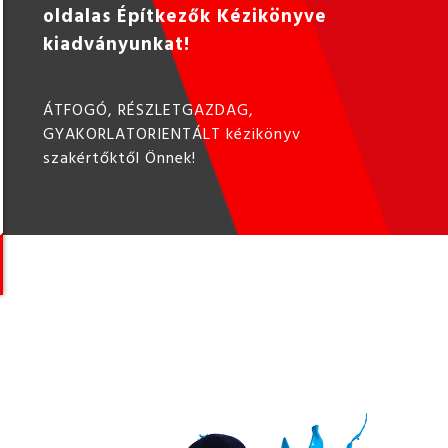
oldalas Építkezők Kézikönyve
kiadványunkat!
ÁTFOGÓ, RÉSZLETGAZDAG,
GYAKORLATORIENTÁLT kézikönyv
szakértőktől Önnek!