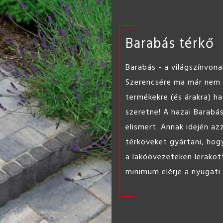
Barabás térkő
Barabás - a világszínvona
Szerencsére ma már nem k
termékekre (és árakra) h
szeretne! A hazai Barabá
elismert. Annak idején az
térköveket gyártani, hogy
a lakóövezeteken lerakot
minimum elérje a nyugati