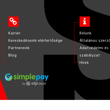
Karrier
Rólunk
Kereskedéseink elérhetősége
Általános szerz
Partnereink
Adatvédelmi és 
Blog
szabályzat
Hírek
ÍTŐANYAG KERESKEDÉS, ÉPÍTŐANYAG KERESKEDŐ HÁLÓZAT, TÜZÉP