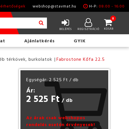
lérhetőségek
webshop@stavmat.hu
H-P:
08:00 - 16:00
0
KOSÁR
BELÉPÉS
REGISZTRÁCIÓ
at
Ajánlatkérés
GYIK
éb térkövek, burkolatok
Fabrostone Kőfa 22.5
Egységár: 2 525 Ft
/ db
Ár:
2 525 Ft
/ db
Az árak csak webshopos
rendelés esetén érvényesek!