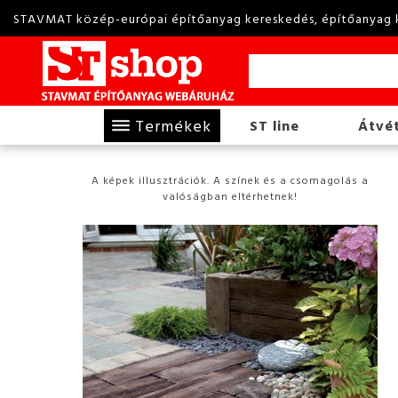
STAVMAT közép-európai építőanyag kereskedés, építőanyag 
Termékek
ST line
Átvét
A képek illusztrációk. A színek és a csomagolás a
valóságban eltérhetnek!