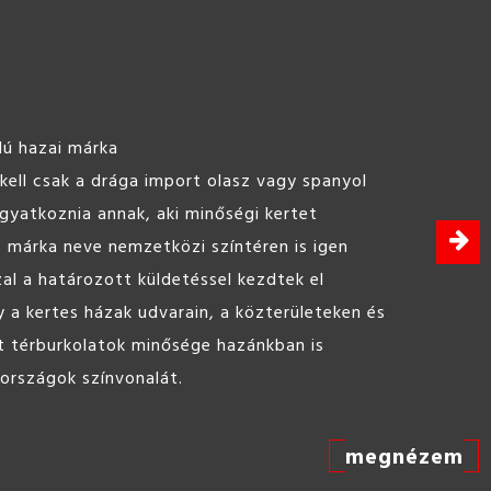
lú hazai márka
ell csak a drága import olasz vagy spanyol
agyatkoznia annak, aki minőségi kertet
s márka neve nemzetközi színtéren is igen
zal a határozott küldetéssel kezdtek el
 a kertes házak udvarain, a közterületeken és
t térburkolatok minősége hazánkban is
 országok színvonalát.
megnézem