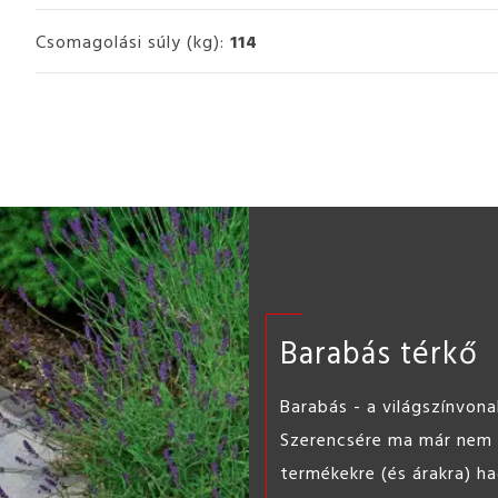
Csomagolási súly (kg):
114
ST l