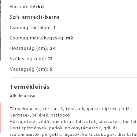
Funkció:
térkő
Szín:
antracit-barna
Csomag tartalom:
1
Csomag mértékegység:
m2
Hosszúság (cm):
24
Szélesség (cm):
12
Vastagság (cm):
5
Termékleírás
Alkalmazása:
Térburkolatok, kerti utak, teraszok, garázsfeljárók, járdák
Kerítések, pillérek, oszlopok
Hőszigetelés védő homlokzati falazatok, lábazatok, támfal
Kerti építmények, padok, növénytámaszok, grill és
szalonnasütők, pergolák, lugasok, kerti csobogók, dísz kuta