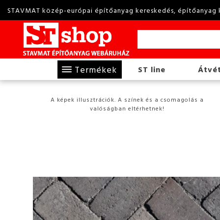
STAVMAT közép-európai építőanyag kereskedés, építőanyag 
Termékek
ST line
Átvét
A képek illusztrációk. A színek és a csomagolás a
valóságban eltérhetnek!