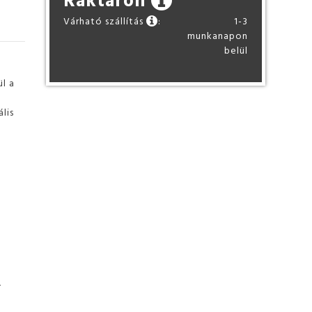
Várható szállítás
:
1-3
munkanapon
belül
l a
lis
-