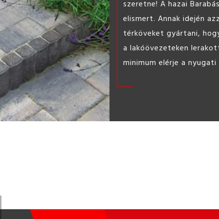
Könnyen
barkács 