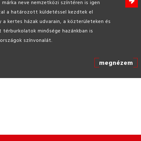
 bedolgozható, felhasználásra kész beton,
célokra.
megnézem