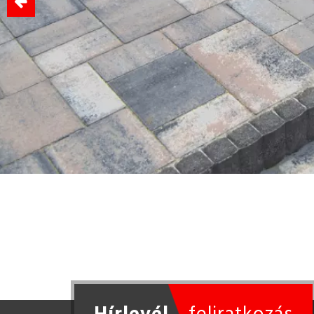
Hírlevél
feliratkozás