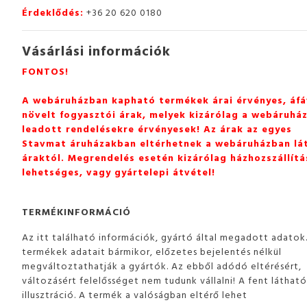
Érdeklődés:
+36 20 620 0180
Vásárlási információk
FONTOS!
A webáruházban kapható termékek árai érvényes, áfá
növelt fogyasztói árak, melyek kizárólag a webáruhá
leadott rendelésekre érvényesek! Az árak az egyes
Stavmat áruházakban eltérhetnek a webáruházban lá
áraktól. Megrendelés esetén kizárólag házhozszállítá
lehetséges, vagy gyártelepi átvétel!
TERMÉKINFORMÁCIÓ
Az itt található információk, gyártó által megadott adatok
termékek adatait bármikor, előzetes bejelentés nélkül
megváltoztathatják a gyártók. Az ebből adódó eltérésért,
változásért felelősséget nem tudunk vállalni! A fent láthat
illusztráció. A termék a valóságban eltérő lehet