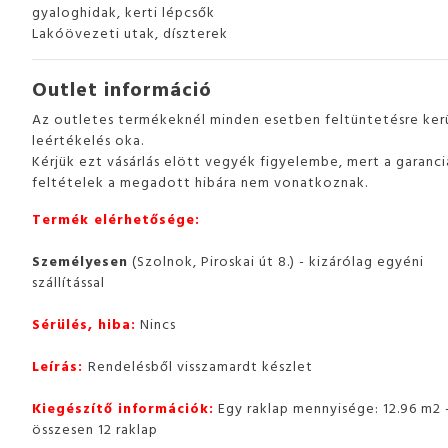
gyaloghidak, kerti lépcsők
Lakóövezeti utak, díszterek
Outlet információ
Az outletes termékeknél minden esetben feltüntetésre kerü
leértékelés oka.
Kérjük ezt vásárlás elött vegyék figyelembe, mert a garanciá
feltételek a megadott hibára nem vonatkoznak.
Termék elérhetősége:
Személyesen
(Szolnok, Piroskai út 8.) - kizárólag egyéni
szállítással
Sérülés, hiba:
Nincs
Leírás:
Rendelésből visszamardt készlet
Kiegészítő információk:
Egy raklap mennyisége: 12.96 m2 
összesen 12 raklap