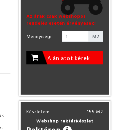
Az árak csak webshopos
rendelés esetén érvényesek!
Mennyiség:
M2
Ajánlatot kérek
Készleten:
155 M2
ak
Webshop raktárkészlet
k,
Raktáron