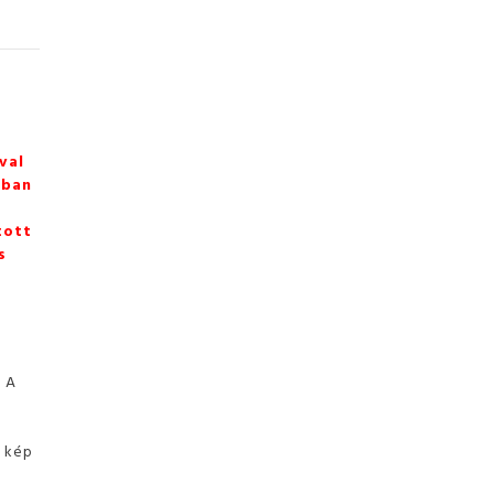
val
zban
tott
s
. A
ó kép