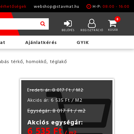
lérhetőségek
webshop@stavmat.hu
H-P:
08:00 - 16:00
0
KOSÁR
BELÉPÉS
REGISZTRÁCIÓ
at
Ajánlatkérés
GYIK
abás térkő, homokkő, téglakő
Eredeti ár: 8 017 Ft
/ M2
Akciós ár: 6 535 Ft
/ M2
Egységár: 8 017 Ft
/ m2
Akciós egységár:
6 535 Ft
/ m2