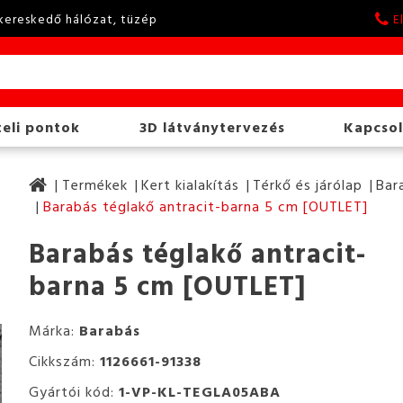
kereskedő hálózat, tüzép
E
eli pontok
3D látványtervezés
Kapcsol
Termékek
Kert kialakítás
Térkő és járólap
Bar
Barabás téglakő antracit-barna 5 cm [OUTLET]
Barabás téglakő antracit-
barna 5 cm [OUTLET]
Márka:
Barabás
Cikkszám:
1126661-91338
Gyártói kód:
1-VP-KL-TEGLA05ABA