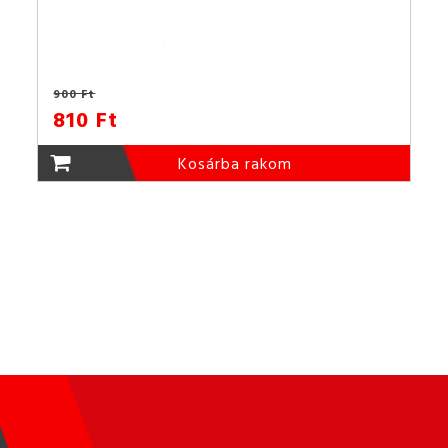
900 Ft
810 Ft
Kosárba rakom