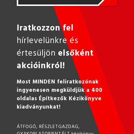
Iratkozzon fel
hírlevelünkre és
értesüljön
elsőként
akcióinkról!
Most MINDEN feliratkozónak
ingyenesen megküldjük a 400
oldalas Építkezők Kézikönyve
kiadványunkat!
ÁTFOGÓ, RÉSZLETGAZDAG,
GYAKORLATORIENTÁLT kézikönyv