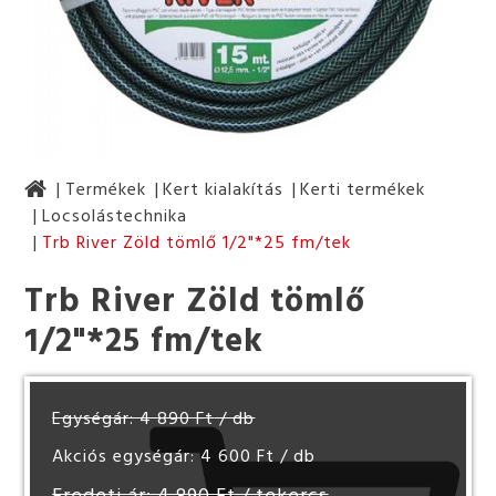
Termékek
Kert kialakítás
Kerti termékek
Locsolástechnika
Trb River Zöld tömlő 1/2"*25 fm/tek
Trb River Zöld tömlő
1/2"*25 fm/tek
Egységár: 4 890 Ft
/ db
Akciós egységár: 4 600 Ft
/ db
Eredeti ár: 4 890 Ft
/ tekercs