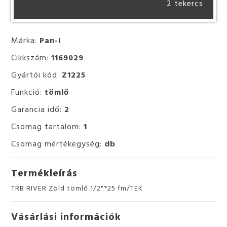
2 tekercs
Márka:
Pan-I
Cikkszám:
1169029
Gyártói kód:
Z1225
Funkció:
tömlő
Garancia idő:
2
Csomag tartalom:
1
Csomag mértékegység:
db
Termékleírás
TRB RIVER Zöld tömlő 1/2"*25 fm/TEK
Vásárlási információk