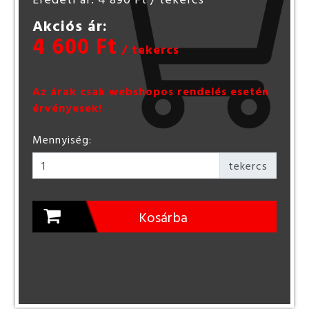
Akciós ár:
4 600 Ft
/ tekercs
Az árak csak webshopos rendelés esetén
érvényesek!
Mennyiség:
tekercs
Kosárba