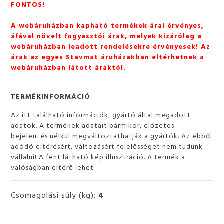
FONTOS!
A webáruházban kapható termékek árai érvényes,
áfával növelt fogyasztói árak, melyek kizárólag a
webáruházban leadott rendelésekre érvényesek! Az
árak az egyes Stavmat áruházakban eltérhetnek a
webáruházban látott áraktól.
TERMÉKINFORMÁCIÓ
Az itt található információk, gyártó által megadott
adatok. A termékek adatait bármikor, előzetes
bejelentés nélkül megváltoztathatják a gyártók. Az ebből
adódó eltérésért, változásért felelősséget nem tudunk
vállalni! A fent látható kép illusztráció. A termék a
valóságban eltérő lehet
Csomagolási súly (kg):
4