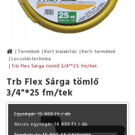
Termékek
Kert kialakítás
Kerti termékek
Locsolástechnika
Trb Flex Sárga tömlő 3/4"*25 fm/tek
Trb Flex Sárga tömlő
3/4"*25 fm/tek
Egységár: 15 900 Ft
/ db
Akciós egységár: 14 899 Ft
/ db
Eredeti ár: 15 900 Ft
/ tekercs