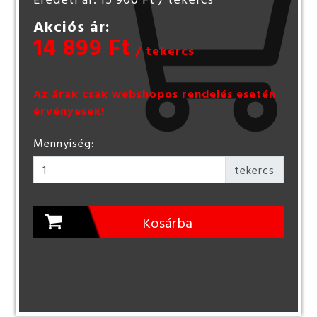
Akciós ár:
14 899 Ft
/ tekercs
Az árak csak webshopos rendelés esetén
érvényesek!
Mennyiség:
tekercs
Kosárba