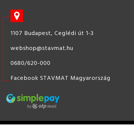
1107 Budapest, Ceglédi út 1-3
webshop@stavmat.hu
0680/620-000
Facebook STAVMAT Magyarország
STAVMAT
STSHOP
2019 COPYRIGHT - STAVMAT KÖZÉP-
EURÓPAI ÉPÍTŐANYAG KERESKEDÉS, ÉPÍTŐANYAG KERESKEDŐ