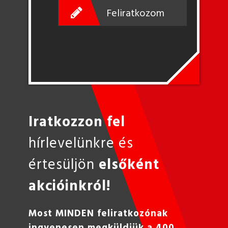
Feliratkozom
Iratkozzon fel
hírlevelünkre és
értesüljön
elsőként
akcióinkról!
Most MINDEN feliratkozónak
ingyenesen megküldjük a 400