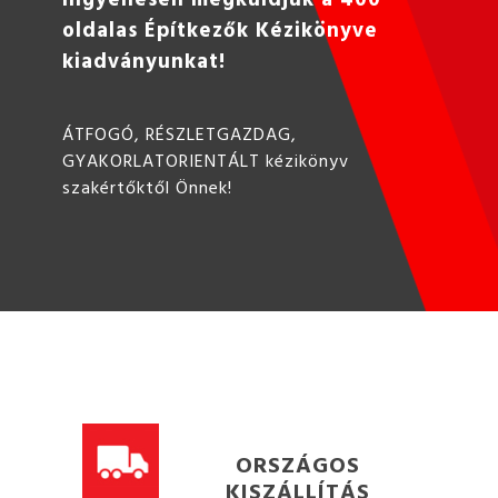
oldalas Építkezők Kézikönyve
kiadványunkat!
ÁTFOGÓ, RÉSZLETGAZDAG,
GYAKORLATORIENTÁLT kézikönyv
szakértőktől Önnek!
ORSZÁGOS
KISZÁLLÍTÁS