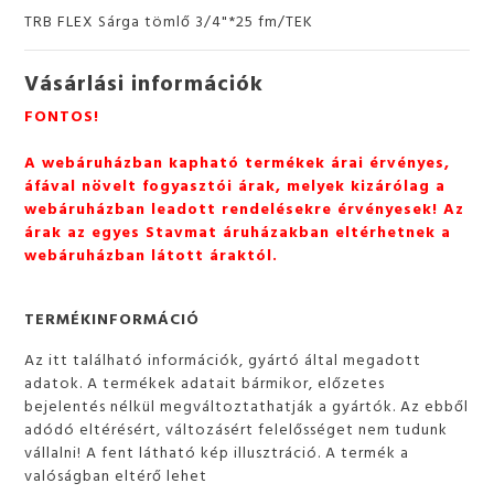
TRB FLEX Sárga tömlő 3/4"*25 fm/TEK
Vásárlási információk
FONTOS!
A webáruházban kapható termékek árai érvényes,
áfával növelt fogyasztói árak, melyek kizárólag a
webáruházban leadott rendelésekre érvényesek! Az
árak az egyes Stavmat áruházakban eltérhetnek a
webáruházban látott áraktól.
TERMÉKINFORMÁCIÓ
Az itt található információk, gyártó által megadott
adatok. A termékek adatait bármikor, előzetes
bejelentés nélkül megváltoztathatják a gyártók. Az ebből
adódó eltérésért, változásért felelősséget nem tudunk
vállalni! A fent látható kép illusztráció. A termék a
valóságban eltérő lehet