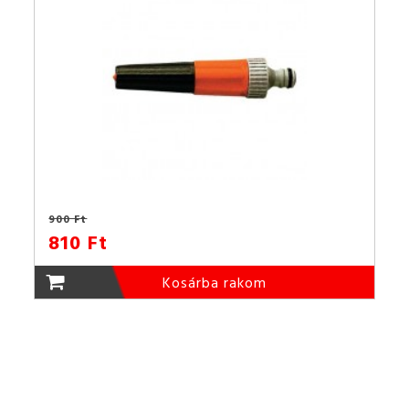
900 Ft
810 Ft
Kosárba rakom