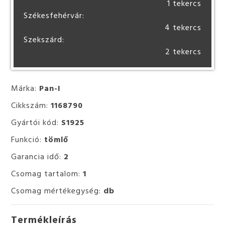
1 tekercs
Székesfehérvár:
4 tekercs
Szekszárd:
2 tekercs
Márka:
Pan-I
Cikkszám:
1168790
Gyártói kód:
S1925
Funkció:
tömlő
Garancia idő:
2
Csomag tartalom:
1
Csomag mértékegység:
db
Termékleírás