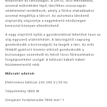
erőátvitelt és tartósságot. A GH-EC 1835 mechanikus,
azonnal működésbe lépő, láncfékes visszacsapás-
védelemmel rendelkezik, amely a fűrész elakadásakor
azonnal megállítja a láncot. Az automata lánckenő
olajtartály olajszintje a nagyméretű nézőüvegen
keresztül könnyen ellenőrizhető.
A nagy olajtöltő nyílás a gyorskioldóval lehetővé teszi az
olaj egyszerű utántöltését. A láncrögzítő csapszeg
gondoskodik a biztonságról, ha leugrik a lánc. Az erős
fémből gyártott körmös ütköző gondoskodik a
biztonságos vezetésről és fekvő törzs fűrészelésekor
forgáspontként szolgál. A hálózati kábelt kábel-
húzásmentesítő védi.
Műszaki adatok:
Elektromos hálózat 230-240 V | 50 Hz
Teljesítmény 1800 W
Üresjárati fordulatszám 7800 min^-1