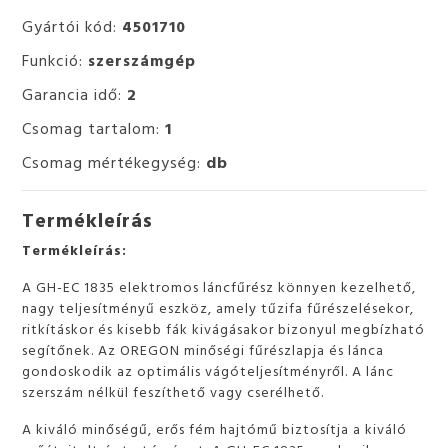
Gyártói kód:
4501710
Funkció:
szerszámgép
Garancia idő:
2
Csomag tartalom:
1
Csomag mértékegység:
db
Termékleírás
Termékleírás:
A GH-EC 1835 elektromos láncfűrész könnyen kezelhető,
nagy teljesítményű eszköz, amely tűzifa fűrészelésekor,
ritkításkor és kisebb fák kivágásakor bizonyul megbízható
segítőnek. Az OREGON minőségi fűrészlapja és lánca
gondoskodik az optimális vágóteljesítményről. A lánc
szerszám nélkül feszíthető vagy cserélhető.
A kiváló minőségű, erős fém hajtómű biztosítja a kiváló