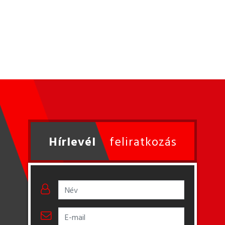
Hírlevél
feliratkozás