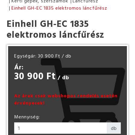
Kerti gépek, szerszámok
Láncfűrész
Einhell GH-EC 1835 elektromos láncfűrész
Einhell GH-EC 1835
elektromos láncfűrész
Egységár: 30 900 Ft
/ db
Ár:
30 900 Ft
/ db
Az árak csak webshopos rendelés esetén
érvényesek!
Mennyiség:
db