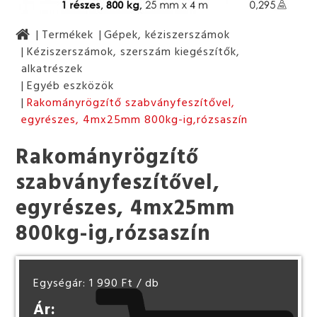
Termékek
Gépek, kéziszerszámok
Kéziszerszámok, szerszám kiegészítők,
alkatrészek
Egyéb eszközök
Rakományrögzítő szabványfeszítővel,
egyrészes, 4mx25mm 800kg-ig,rózsaszín
Rakományrögzítő
szabványfeszítővel,
egyrészes, 4mx25mm
800kg-ig,rózsaszín
Egységár: 1 990 Ft
/ db
Ár: