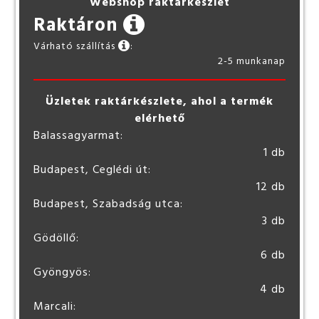
Webshop raktárkészlet
Raktáron
Várható szállítás
:
2-5 munkanap
Üzletek raktárkészlete, ahol a termék
elérhető
Balassagyarmat:
1 db
Budapest, Ceglédi út:
12 db
Budapest, Szabadság utca:
3 db
Gödöllő:
6 db
Gyöngyös:
4 db
Marcali: