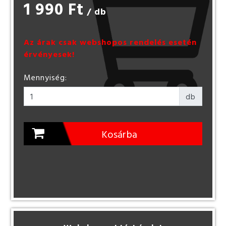
1 990 Ft
/ db
Az árak csak webshopos rendelés esetén
érvényesek!
Mennyiség:
db
Kosárba