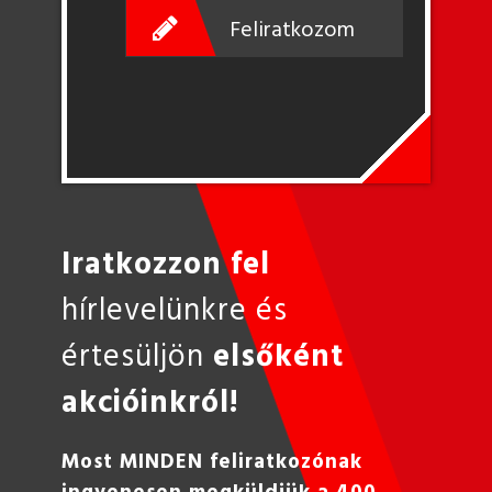
Feliratkozom
Iratkozzon fel
hírlevelünkre és
értesüljön
elsőként
akcióinkról!
Most MINDEN feliratkozónak
ingyenesen megküldjük a 400