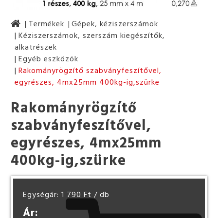
Termékek
Gépek, kéziszerszámok
Kéziszerszámok, szerszám kiegészítők,
alkatrészek
Egyéb eszközök
Rakományrögzítő szabványfeszítővel,
egyrészes, 4mx25mm 400kg-ig,szürke
Rakományrögzítő
szabványfeszítővel,
egyrészes, 4mx25mm
400kg-ig,szürke
Egységár: 1 790 Ft
/ db
Ár: