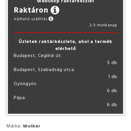
Webshop raktárkészlet
Raktáron
Várható szállítás
:
2-5 munkanap
Üzletek raktárkészlete, ahol a termék
elérhető
Budapest, Ceglédi út:
5 db
Budapest, Szabadság utca:
1 db
Gyöngyös:
6 db
Pápa:
6 db
Márka:
Wolker