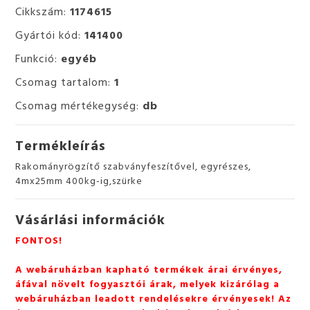
Cikkszám:
1174615
Gyártói kód:
141400
Funkció:
egyéb
Csomag tartalom:
1
Csomag mértékegység:
db
Termékleírás
Rakományrögzítő szabványfeszítővel, egyrészes,
4mx25mm 400kg-ig,szürke
Vásárlási információk
FONTOS!
A webáruházban kapható termékek árai érvényes,
áfával növelt fogyasztói árak, melyek kizárólag a
webáruházban leadott rendelésekre érvényesek! Az