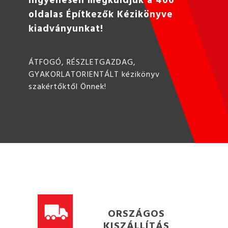
oldalas Építkezők Kézikönyve
kiadványunkat!
ÁTFOGÓ, RÉSZLETGAZDAG,
GYAKORLATORIENTÁLT kézikönyv
szakértőktől Önnek!
ORSZÁGOS
KISZÁLLÍTÁS