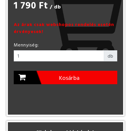
1 790 Ft
/ db
Az árak csak webshopos rendelés esetén
érvényesek!
Mennyiség:
db
Kosárba