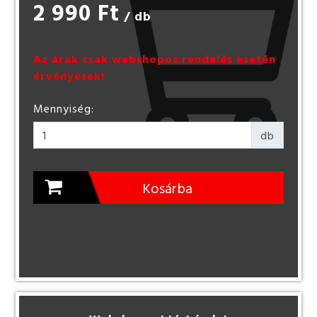
2 990 Ft
/ db
Az árak csak webshopos rendelés esetén
érvényesek!
Mennyiség:
db
Kosárba