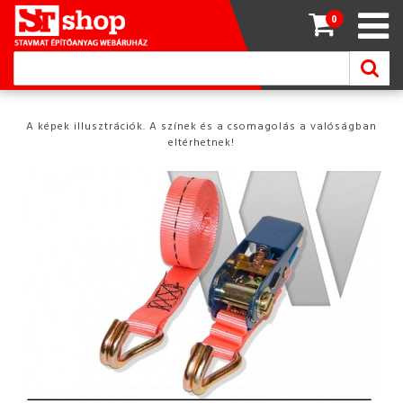
0
A képek illusztrációk. A színek és a csomagolás a valóságban
eltérhetnek!