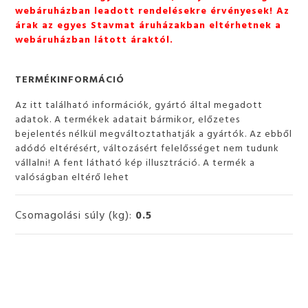
webáruházban leadott rendelésekre érvényesek! Az
árak az egyes Stavmat áruházakban eltérhetnek a
webáruházban látott áraktól.
TERMÉKINFORMÁCIÓ
Az itt található információk, gyártó által megadott
adatok. A termékek adatait bármikor, előzetes
bejelentés nélkül megváltoztathatják a gyártók. Az ebből
adódó eltérésért, változásért felelősséget nem tudunk
vállalni! A fent látható kép illusztráció. A termék a
valóságban eltérő lehet
Csomagolási súly (kg):
0.5