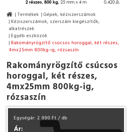
Termékek
Gépek, kéziszerszámok
Kéziszerszámok, szerszám kiegészítők,
alkatrészek
Egyéb eszközök
Rakományrögzítő csúcsos horoggal, két részes,
4mx25mm 800kg-ig, rózsaszín
Rakományrögzítő csúcsos
horoggal, két részes,
4mx25mm 800kg-ig,
rózsaszín
Egységár: 2 990 Ft
/ db
Ár: