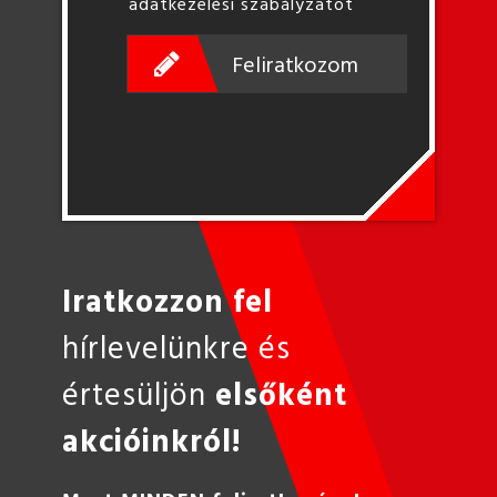
adatkezelési szabályzatot
Feliratkozom
Iratkozzon fel
hírlevelünkre és
értesüljön
elsőként
akcióinkról!