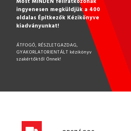
Most MINDEN feliratkozónak
ingyenesen megküldjük a 400
oldalas Építkezők Kézikönyve
kiadványunkat!
ÁTFOGÓ, RÉSZLETGAZDAG,
GYAKORLATORIENTÁLT kézikönyv
szakértőktől Önnek!