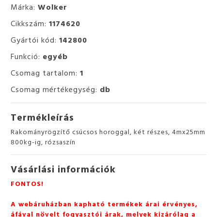
Márka:
Wolker
Cikkszám:
1174620
Gyártói kód:
142800
Funkció:
egyéb
Csomag tartalom:
1
Csomag mértékegység:
db
Termékleírás
Rakományrögzítő csúcsos horoggal, két részes, 4mx25mm
800kg-ig, rózsaszín
Vásárlási információk
FONTOS!
A webáruházban kapható termékek árai érvényes,
áfával növelt fogyasztói árak, melyek kizárólag a