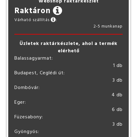
Webshop raktárkészlet
Raktáron
Várható szállítás
:
2-5 munkanap
Üzletek raktárkészlete, ahol a termék
elérhető
Balassagyarmat:
1 db
Budapest, Ceglédi út:
3 db
Dombóvár:
4 db
Eger:
6 db
Füzesabony:
3 db
Gyöngyös: