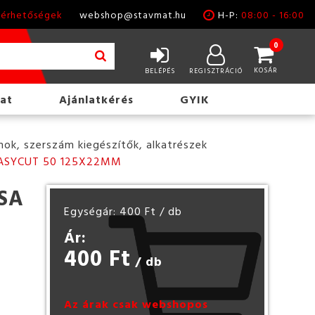
lérhetőségek
webshop@stavmat.hu
H-P:
08:00 - 16:00
0
KOSÁR
BELÉPÉS
REGISZTRÁCIÓ
at
Ajánlatkérés
GYIK
ok, szerszám kiegészítők, alkatrészek
EASYCUT 50 125X22MM
SA
Egységár: 400 Ft
/ db
Ár:
400 Ft
/ db
Az árak csak webshopos