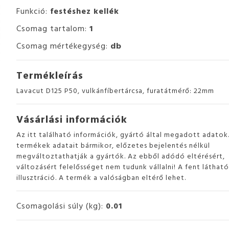
Funkció:
festéshez kellék
Csomag tartalom:
1
Csomag mértékegység:
db
Termékleírás
Lavacut D125 P50, vulkánfíbertárcsa, furatátmérő: 22mm
Vásárlási információk
Az itt található információk, gyártó által megadott adatok
termékek adatait bármikor, előzetes bejelentés nélkül
megváltoztathatják a gyártók. Az ebből adódó eltérésért,
változásért felelősséget nem tudunk vállalni! A fent láthat
illusztráció. A termék a valóságban eltérő lehet.
Csomagolási súly (kg):
0.01