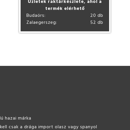
Üzletek raktárkészlete, ahol a
termék elérhető
Budaörs:
20 db
Zalaegerszeg:
52 db
ST line Hobbybeton 25kg