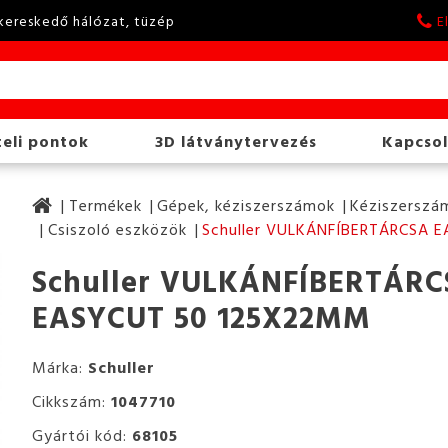
kereskedő hálózat, tüzép
E
eli pontok
3D látványtervezés
Kapcsol
Termékek
Gépek, kéziszerszámok
Kéziszerszám
Csiszoló eszközök
Schuller VULKÁNFÍBERTÁRCSA 
Schuller VULKÁNFÍBERTÁRC
EASYCUT 50 125X22MM
Márka:
Schuller
Cikkszám:
1047710
Gyártói kód:
68105