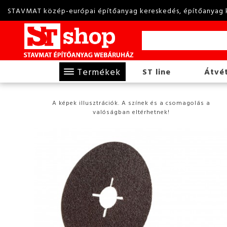
STAVMAT közép-európai építőanyag kereskedés, építőanyag 
Termékek
ST line
Átvét
A képek illusztrációk. A színek és a csomagolás a
valóságban eltérhetnek!