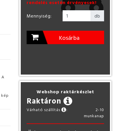
rendelés esetén érvényesek!
Mennyiség:
db
Kosárba
. A
Webshop raktárkészlet
ó kép
Raktáron
Várható szállítás
:
2-10
munkanap