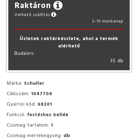
Raktáron
Várható szállítás
:
2-10 munkanap
Üzletek raktárkészlete, ahol a termék
elérhető
Budaörs:
35 db
Márka:
Schuller
Cikkszám:
1047704
Gyártói kód:
68201
Funkció:
festéshez kellék
Csomag tartalom:
1
Csomag mértékegység:
db