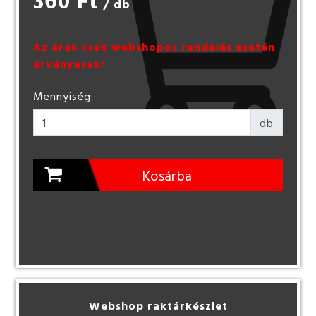
360 Ft
/ db
Az árak csak webshopos rendelés esetén
érvényesek!
Mennyiség:
db
Kosárba
Webshop raktárkészlet