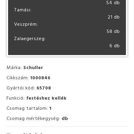
54 db
Tamási:
21 db
Veszprém:
58 db
Zalaegerszeg:
6 db
Márka:
Schuller
Cikkszám:
1000846
Gyártói kód:
65708
Funkció:
festéshez kellék
Csomag tartalom:
1
Csomag mértékegység:
db