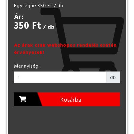
Egységár: 350 Ft
/ db
Ár:
350 Ft
/ db
Az árak csak webshopos rendelés esetén
érvényesek!
Mennyiség:
db
Kosárba