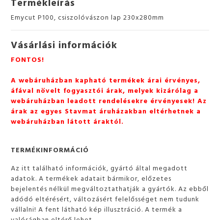
Termékleírás
Emycut P100, csiszolóvászon lap 230x280mm
Vásárlási információk
FONTOS!
A webáruházban kapható termékek árai érvényes,
áfával növelt fogyasztói árak, melyek kizárólag a
webáruházban leadott rendelésekre érvényesek! Az
árak az egyes Stavmat áruházakban eltérhetnek a
webáruházban látott áraktól.
TERMÉKINFORMÁCIÓ
Az itt található információk, gyártó által megadott
adatok. A termékek adatait bármikor, előzetes
bejelentés nélkül megváltoztathatják a gyártók. Az ebből
adódó eltérésért, változásért felelősséget nem tudunk
vállalni! A fent látható kép illusztráció. A termék a
valóságban eltérő lehet