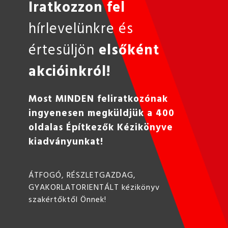
Iratkozzon fel
hírlevelünkre és
értesüljön
elsőként
akcióinkról!
Most MINDEN feliratkozónak
ingyenesen megküldjük a 400
oldalas Építkezők Kézikönyve
kiadványunkat!
ÁTFOGÓ, RÉSZLETGAZDAG,
GYAKORLATORIENTÁLT kézikönyv
szakértőktől Önnek!