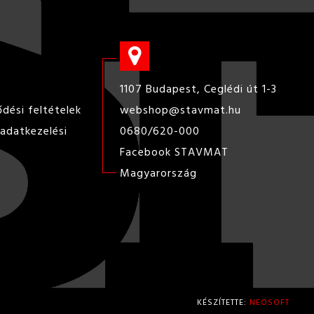
1107 Budapest, Ceglédi út 1-3
ődési feltételek
webshop@stavmat.hu
adatkezelési
0680/620-000
Facebook STAVMAT
Magyarország
KÉSZÍTETTE:
NEOSOFT