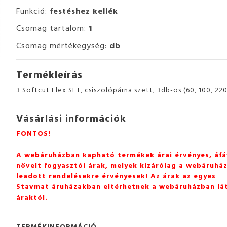
Funkció:
festéshez kellék
Csomag tartalom:
1
Csomag mértékegység:
db
Termékleírás
3 Softcut Flex SET, csiszolópárna szett, 3db-os (60, 100, 220
Vásárlási információk
FONTOS!
A webáruházban kapható termékek árai érvényes, áfá
növelt fogyasztói árak, melyek kizárólag a webáruhá
leadott rendelésekre érvényesek! Az árak az egyes
Stavmat áruházakban eltérhetnek a webáruházban lá
áraktól.
TERMÉKINFORMÁCIÓ