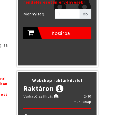
rendelés esetén érvényesek!
Mennyiség:
db
Kosárba
), SB
val
Webshop raktárkészlet
zban
Raktáron
tott
Várható szállítás
:
2-10
munkanap