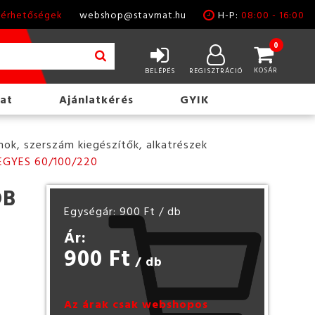
lérhetőségek
webshop@stavmat.hu
H-P:
08:00 - 16:00
0
KOSÁR
BELÉPÉS
REGISZTRÁCIÓ
at
Ajánlatkérés
GYIK
ok, szerszám kiegészítők, alkatrészek
EGYES 60/100/220
DB
Egységár: 900 Ft
/ db
Ár:
900 Ft
/ db
Az árak csak webshopos