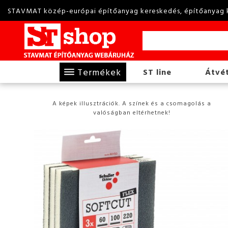
STAVMAT közép-európai építőanyag kereskedés, építőanyag 
Termékek
ST line
Átvét
A képek illusztrációk. A színek és a csomagolás a
valóságban eltérhetnek!