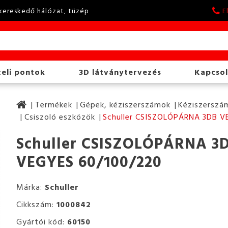
kereskedő hálózat, tüzép
E
eli pontok
3D látványtervezés
Kapcsol
Termékek
Gépek, kéziszerszámok
Kéziszerszám
Csiszoló eszközök
Schuller CSISZOLÓPÁRNA 3DB V
Schuller CSISZOLÓPÁRNA 3
VEGYES 60/100/220
Márka:
Schuller
Cikkszám:
1000842
Gyártói kód:
60150