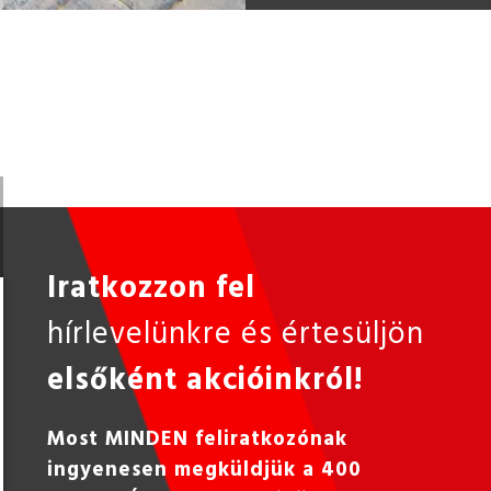
Iratkozzon fel
hírlevelünkre és értesüljön
elsőként akcióinkról!
Most MINDEN feliratkozónak
ingyenesen megküldjük a 400