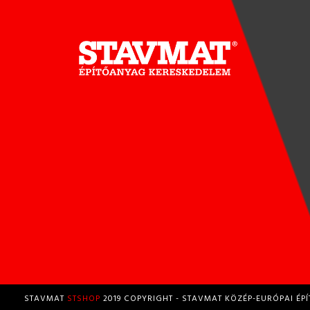
STAVMAT
STSHOP
2019 COPYRIGHT - STAVMAT KÖZÉP-EURÓPAI ÉP