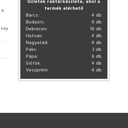
Üzletek raktárkészlete, ahol a
termék elérhető
. A
Barcs:
4 db
Budaörs:
9 db
ó kép
Debrecen:
10 db
Hatvan:
4 db
Nagyatád:
4 db
Paks:
3 db
Pápa:
6 db
Siófok:
4 db
Veszprém:
4 db