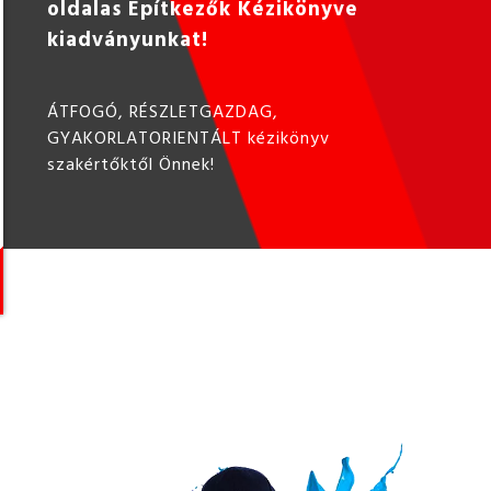
oldalas Építkezők Kézikönyve
kiadványunkat!
ÁTFOGÓ, RÉSZLETGAZDAG,
GYAKORLATORIENTÁLT kézikönyv
szakértőktől Önnek!