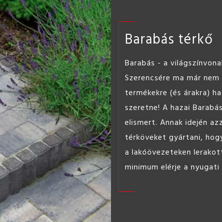
Barabás térkő
Barabás - a világszínvona
Szerencsére ma már nem k
termékekre (és árakra) h
szeretne! A hazai Barabá
elismert. Annak idején az
térköveket gyártani, hogy
a lakóövezeteken lerakot
minimum elérje a nyugati