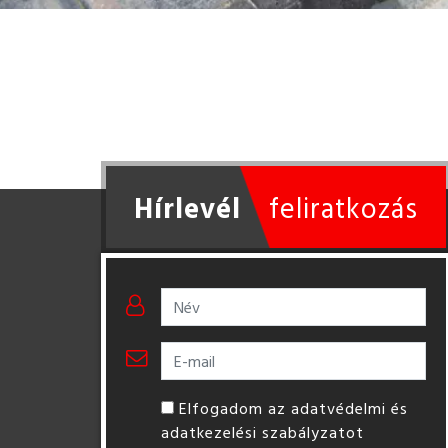
Hírlevél
feliratkozás
Elfogadom az adatvédelmi és
adatkezelési szabályzatot