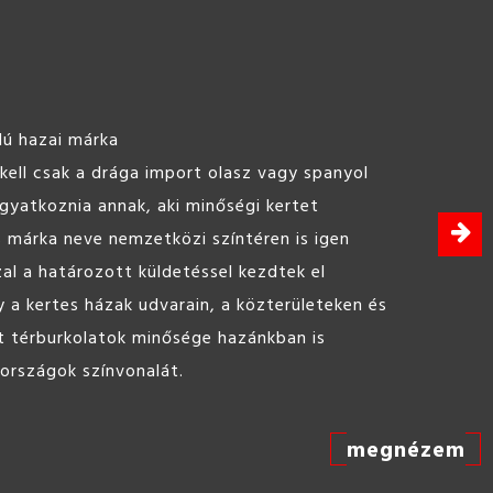
lú hazai márka
ell csak a drága import olasz vagy spanyol
agyatkoznia annak, aki minőségi kertet
s márka neve nemzetközi színtéren is igen
zal a határozott küldetéssel kezdtek el
 a kertes házak udvarain, a közterületeken és
t térburkolatok minősége hazánkban is
 országok színvonalát.
megnézem