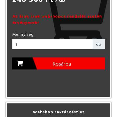
/ db
Az árak csak webshopos rendelés esetén
érvényesek!
Mennyiség:
db
Kosárba
Webshop raktárkészlet