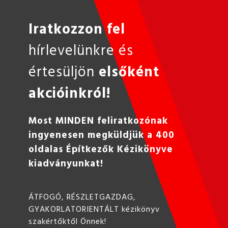
Iratkozzon fel
hírlevelünkre és
értesüljön
elsőként
akcióinkról!
Most MINDEN feliratkozónak
ingyenesen megküldjük a 400
oldalas Építkezők Kézikönyve
kiadványunkat!
ÁTFOGÓ, RÉSZLETGAZDAG,
GYAKORLATORIENTÁLT kézikönyv
szakértőktől Önnek!