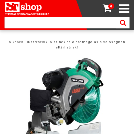
0
A képek illusztrációk. A színek és a csomagolás a valóságban
eltérhetnek!