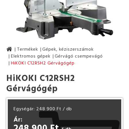
Termékek
Gépek, kéziszerszámok
Elektromos gépek
Gérvágó csempevágó
HiKOKI C12RSH2 Gérvágógép
HiKOKI C12RSH2
Gérvágógép
Egységár: 248 900 Ft
/ db
Ár:
248 900 Ft