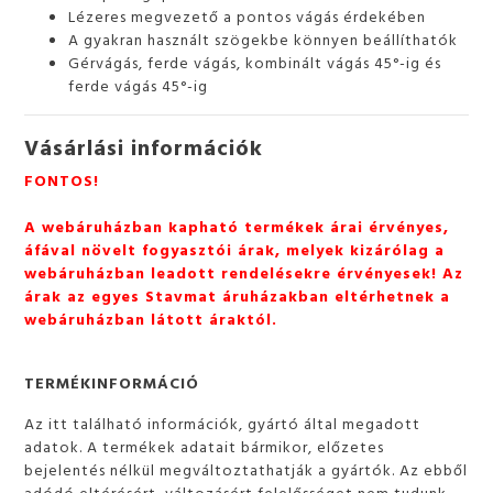
Lézeres megvezető a pontos vágás érdekében
A gyakran használt szögekbe könnyen beállíthatók
Gérvágás, ferde vágás, kombinált vágás 45°-ig és
ferde vágás 45°-ig
Vásárlási információk
FONTOS!
A webáruházban kapható termékek árai érvényes,
áfával növelt fogyasztói árak, melyek kizárólag a
webáruházban leadott rendelésekre érvényesek! Az
árak az egyes Stavmat áruházakban eltérhetnek a
webáruházban látott áraktól.
TERMÉKINFORMÁCIÓ
Az itt található információk, gyártó által megadott
adatok. A termékek adatait bármikor, előzetes
bejelentés nélkül megváltoztathatják a gyártók. Az ebből
adódó eltérésért, változásért felelősséget nem tudunk