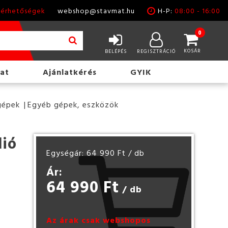
lérhetőségek
webshop@stavmat.hu
H-P:
08:00 - 16:00
0
KOSÁR
BELÉPÉS
REGISZTRÁCIÓ
at
Ajánlatkérés
GYIK
gépek
Egyéb gépek, eszközök
dió
Egységár: 64 990 Ft
/ db
Ár:
64 990 Ft
/ db
Az árak csak webshopos