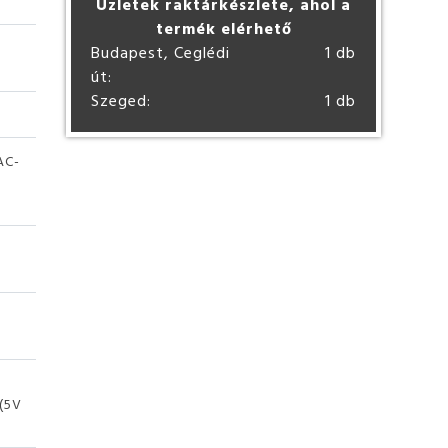
Üzletek raktárkészlete, ahol a
termék elérhető
Budapest, Ceglédi
1 db
út:
Szeged:
1 db
AC-
(5V