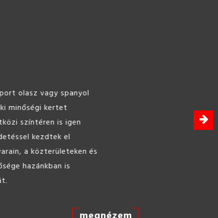
ine Hobbybeton 25kg
 bedolgozható, felhasználásra kész beton,
célokra.
megnézem