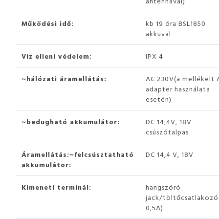
antennával)
Működési idő:
kb 19 óra BSL1850
akkuval
Viz elleni védelem:
IPX 4
~hálózati áramellátás:
AC 230V(a mellékelt 
adapter használata
esetén)
~bedugható akkumulátor:
DC 14,4V, 18V
csúszótalpas
Áramellátás:~felcsúsztatható
DC 14,4 V, 18V
akkumulátor:
Kimeneti terminál:
hangszóró
jack/töltőcsatlakozó
0,5A)