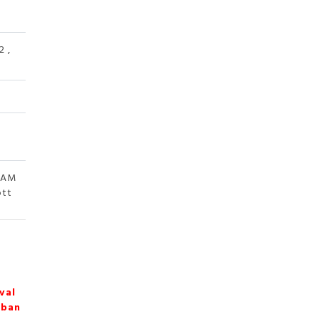
2 ,
/ AM
ött
val
zban