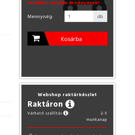
rendelés esetén érvényesek!
Mennyiség:
db
Kosárba
Webshop raktárkészlet
Raktáron
Várható szállítás
:
2-5
munkanap