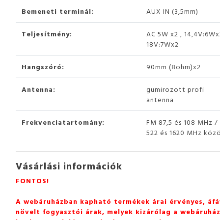
Bemeneti terminál:
AUX IN (3,5mm)
Teljesítmény:
AC 5W x2 , 14,4V:6Wx
18V:7Wx2
Hangszóró:
90mm (8ohm)x2
Antenna:
gumirozott profi
antenna
Frekvenciatartomány:
FM 87,5 és 108 MHz 
522 és 1620 MHz köz
Vásárlási információk
FONTOS!
A webáruházban kapható termékek árai érvényes, áfá
növelt fogyasztói árak, melyek kizárólag a webáruhá