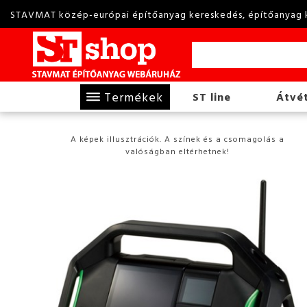
STAVMAT közép-európai építőanyag kereskedés, építőanyag 
Termékek
ST line
Átvét
A képek illusztrációk. A színek és a csomagolás a
valóságban eltérhetnek!