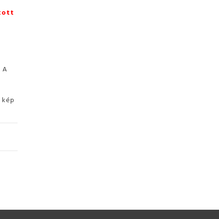
tott
. A
ó kép