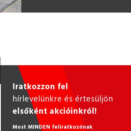
Iratkozzon fel
hírlevelünkre és értesüljön
elsőként akcióinkról!
Most MINDEN feliratkozónak