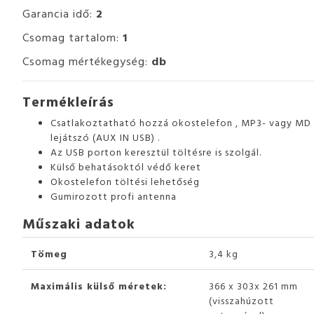
Garancia idő:
2
Csomag tartalom:
1
Csomag mértékegység:
db
Termékleírás
Csatlakoztatható hozzá okostelefon , MP3- vagy MD
lejátszó (AUX IN USB) .
Az USB porton keresztül töltésre is szolgál.
Külső behatásoktól védő keret
Okostelefon töltési lehetőség
Gumirozott profi antenna
Műszaki adatok
Tömeg
3,4 kg
Maximális külső méretek:
366 x 303x 261 mm
(visszahúzott