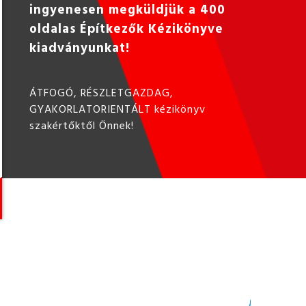
ingyenesen megküldjük a 400
oldalas Építkezők Kézikönyve
kiadványunkat!
ÁTFOGÓ, RÉSZLETGAZDAG,
GYAKORLATORIENTÁLT kézikönyv
szakértőktől Önnek!