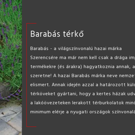
ST l
Könnyen
barkács 