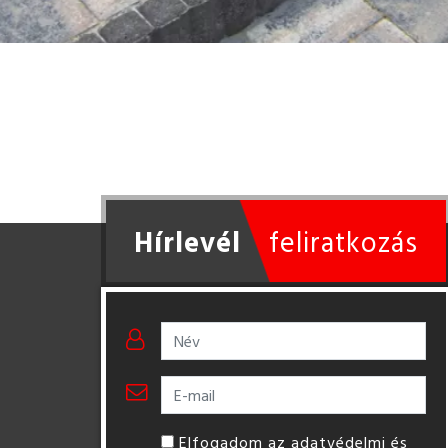
Hírlevél
feliratkozás
Elfogadom az adatvédelmi és