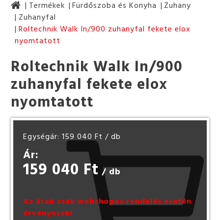
Termékek
Fürdőszoba és Konyha
Zuhany
Zuhanyfal
Roltechnik Walk In/900 zuhanyfal fekete elox
nyomtatott
Roltechnik Walk In/900
zuhanyfal fekete elox
nyomtatott
Egységár: 159 040 Ft
/ db
Ár:
159 040 Ft
/ db
Az árak csak webshopos rendelés esetén
érvényesek!