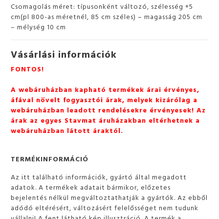
Csomagolás méret: típusonként változó, szélesség +5
cm(pl 800-as méretnél, 85 cm széles) – magasság 205 cm
– mélység 10 cm
Vásárlási információk
FONTOS!
A webáruházban kapható termékek árai érvényes,
áfával növelt fogyasztói árak, melyek kizárólag a
webáruházban leadott rendelésekre érvényesek! Az
árak az egyes Stavmat áruházakban eltérhetnek a
webáruházban látott áraktól.
TERMÉKINFORMÁCIÓ
Az itt található információk, gyártó által megadott
adatok. A termékek adatait bármikor, előzetes
bejelentés nélkül megváltoztathatják a gyártók. Az ebből
adódó eltérésért, változásért felelősséget nem tudunk
vállalni! A fent látható kép illusztráció. A termék a