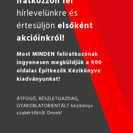
Iratkozzon fel
hírlevelünkre és
értesüljön
elsőként
akcióinkról!
Most MINDEN feliratkozónak
ingyenesen megküldjük a 400
oldalas Építkezők Kézikönyve
kiadványunkat!
ÁTFOGÓ, RÉSZLETGAZDAG,
GYAKORLATORIENTÁLT kézikönyv
szakértőktől Önnek!