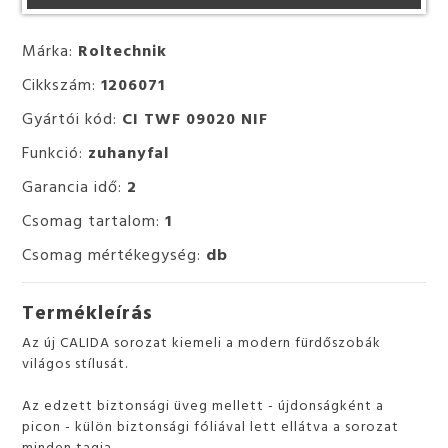
Márka:
Roltechnik
Cikkszám:
1206071
Gyártói kód:
CI TWF 09020 NIF
Funkció:
zuhanyfal
Garancia idő:
2
Csomag tartalom:
1
Csomag mértékegység:
db
Termékleírás
Az új CALIDA sorozat kiemeli a modern fürdőszobák
világos stílusát.
Az edzett biztonsági üveg mellett - újdonságként a
picon - külön biztonsági fóliával lett ellátva a sorozat
minden tagja.