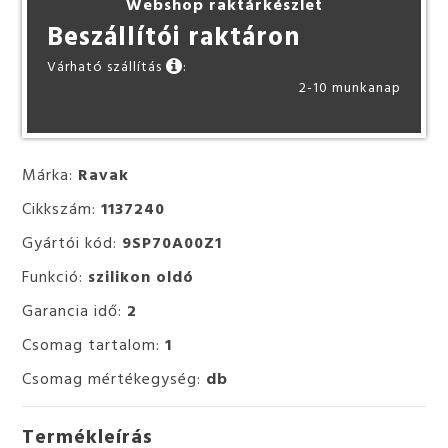
Webshop raktárkészlet
Beszállítói raktáron
Várható szállítás
:
2-10 munkanap
Márka:
Ravak
Cikkszám:
1137240
Gyártói kód:
9SP70A00Z1
Funkció:
szilikon oldó
Garancia idő:
2
Csomag tartalom:
1
Csomag mértékegység:
db
Termékleírás