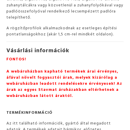
zuhanytálcákra vagy közvetlenül a zuhanyfolyókával vagy
padlóösszefolyóval rendelkező lecsempézett padlóra
telepíthető.
A rögzítőprofilok alkalmazkodnak az esetleges építési
pontatlanságokhoz (akár 1,5 cm-rel mindkét oldalon).
Vásárlási információk
FONTOS!
A webáruházban kapható termékek árai érvényes,
áfával növelt fogyasztói árak, melyek kizárólag a
webáruházban leadott rendelésekre érvényesek! Az
árak az egyes Stavmat áruházakban eltérhetnek a
webáruházban látott áraktól.
TERMÉKINFORMÁCIÓ
Az itt található információk, gyártó által megadott
adatok. A termékek adatait bármikor, előzetes