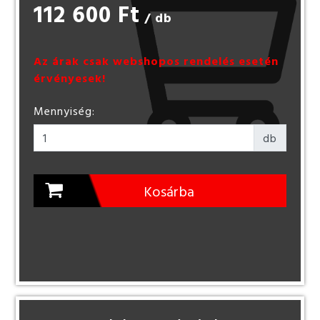
112 600 Ft
/ db
Az árak csak webshopos rendelés esetén
érvényesek!
Mennyiség:
db
Kosárba