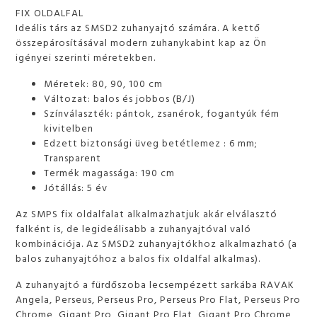
FIX OLDALFAL
Ideális társ az SMSD2 zuhanyajtó számára. A kettő
összepárosításával modern zuhanykabint kap az Ön
igényei szerinti méretekben.
Méretek: 80, 90, 100 cm
Változat: balos és jobbos (B/J)
Színválaszték: pántok, zsanérok, fogantyúk fém
kivitelben
Edzett biztonsági üveg betétlemez : 6 mm;
Transparent
Termék magassága: 190 cm
Jótállás: 5 év
Az SMPS fix oldalfalat alkalmazhatjuk akár elválasztó
falként is, de legideálisabb a zuhanyajtóval való
kombinációja. Az SMSD2 zuhanyajtókhoz alkalmazható (a
balos zuhanyajtóhoz a balos fix oldalfal alkalmas).
A zuhanyajtó a fürdőszoba lecsempézett sarkába RAVAK
Angela, Perseus, Perseus Pro, Perseus Pro Flat, Perseus Pro
Chrome, Gigant Pro, Gigant Pro Flat, Gigant Pro Chrome