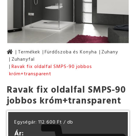
Termékek
Fürdőszoba és Konyha
Zuhany
Zuhanyfal
Ravak fix oldalfal SMPS-90 jobbos
króm+transparent
Ravak fix oldalfal SMPS-90
jobbos króm+transparent
Egységár: 112 600 Ft
/ db
Ár: