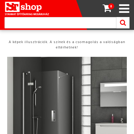
0
A képek illusztrációk. A színek és a csomagolás a valóságban
eltérhetnek!