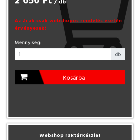
/ db
Az árak csak webshopos rendelés esetén
érvényesek!
Mennyiség:
db
Kosárba
Webshop raktárkészlet