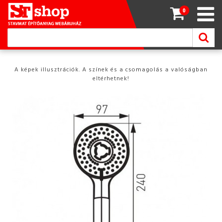
0
A képek illusztrációk. A színek és a csomagolás a valóságban
eltérhetnek!