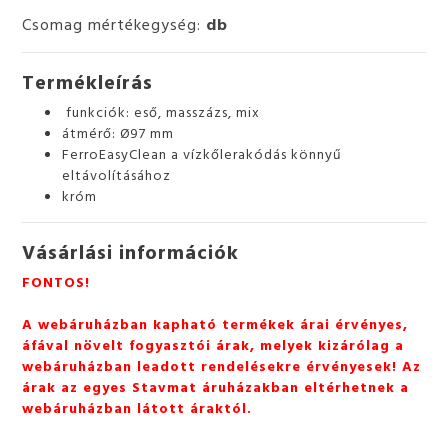
Csomag mértékegység:
db
Termékleírás
funkciók: eső, masszázs, mix
átmérő: Ø97 mm
FerroEasyClean a vízkőlerakódás könnyű
eltávolításához
króm
Vásárlási információk
FONTOS!
A webáruházban kapható termékek árai érvényes,
áfával növelt fogyasztói árak, melyek kizárólag a
webáruházban leadott rendelésekre érvényesek! Az
árak az egyes Stavmat áruházakban eltérhetnek a
webáruházban látott áraktól.