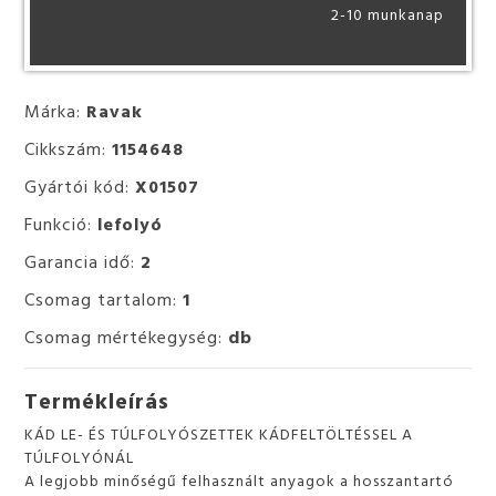
2-10 munkanap
Márka:
Ravak
Cikkszám:
1154648
Gyártói kód:
X01507
Funkció:
lefolyó
Garancia idő:
2
Csomag tartalom:
1
Csomag mértékegység:
db
Termékleírás
KÁD LE- ÉS TÚLFOLYÓSZETTEK KÁDFELTÖLTÉSSEL A
TÚLFOLYÓNÁL
A legjobb minőségű felhasznált anyagok a hosszantartó