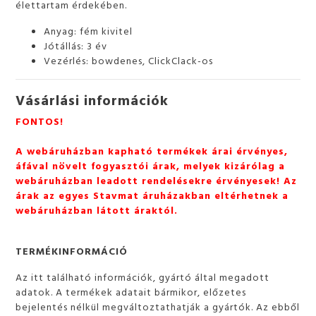
élettartam érdekében.
Anyag: fém kivitel
Jótállás: 3 év
Vezérlés: bowdenes, ClickClack-os
Vásárlási információk
FONTOS!
A webáruházban kapható termékek árai érvényes,
áfával növelt fogyasztói árak, melyek kizárólag a
webáruházban leadott rendelésekre érvényesek! Az
árak az egyes Stavmat áruházakban eltérhetnek a
webáruházban látott áraktól.
TERMÉKINFORMÁCIÓ
Az itt található információk, gyártó által megadott
adatok. A termékek adatait bármikor, előzetes
bejelentés nélkül megváltoztathatják a gyártók. Az ebből