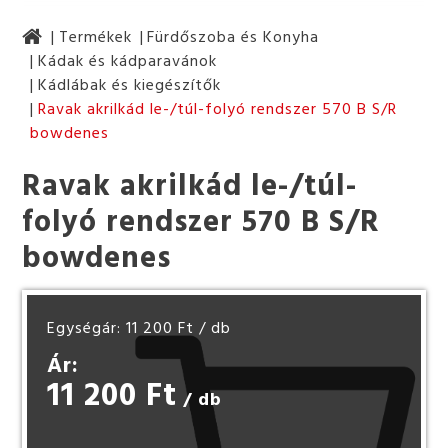
Termékek
Fürdőszoba és Konyha
Kádak és kádparavánok
Kádlábak és kiegészítők
Ravak akrilkád le-/túl-folyó rendszer 570 B S/R
bowdenes
Ravak akrilkád le-/túl-
folyó rendszer 570 B S/R
bowdenes
Egységár: 11 200 Ft
/ db
Ár:
11 200 Ft
/ db