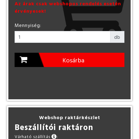
Az árak csak webshopos rendelés esetén
érvényesek!
Mennyiség:
db
Kosárba
Webshop raktárkészlet
Beszállítói raktáron
Várható szállítás
: