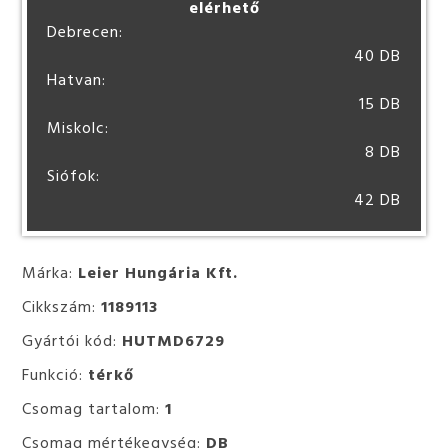
elérhető
Debrecen:
40 DB
Hatvan:
15 DB
Miskolc:
8 DB
Siófok:
42 DB
Márka:
Leier Hungária Kft.
Cikkszám:
1189113
Gyártói kód:
HUTMD6729
Funkció:
térkő
Csomag tartalom:
1
Csomag mértékegység:
DB