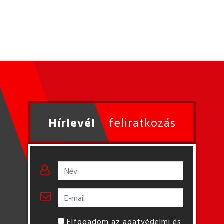
Hírlevél
feliratkozás
Elfogadom az adatvédelmi és