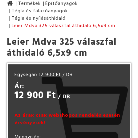
Termékek
Építőanyagok
Tégla és falazóanyagok
Tégla és nyílásáthidaló
Leier Mdva 325 válaszfal áthidaló 6,5x9 cm
Leier Mdva 325 válaszfal
áthidaló 6,5x9 cm
Egységár: 12 900 Ft
/ DB
Ár:
12 900 Ft
/ DB
Az árak csak webshopos rendelés esetén
érvényesek!
Mennyiség: