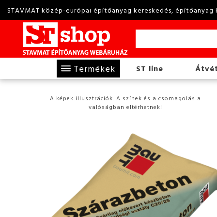
STAVMAT közép-európai építőanyag kereskedés, építőanyag 
Termékek
ST line
Átvét
A képek illusztrációk. A színek és a csomagolás a
valóságban eltérhetnek!