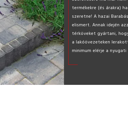
ST l
Könnyen
barkács 