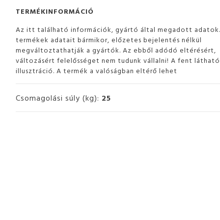
TERMÉKINFORMÁCIÓ
Az itt található információk, gyártó által megadott adatok
termékek adatait bármikor, előzetes bejelentés nélkül
megváltoztathatják a gyártók. Az ebből adódó eltérésért,
változásért felelősséget nem tudunk vállalni! A fent láthat
illusztráció. A termék a valóságban eltérő lehet
Csomagolási súly (kg):
25