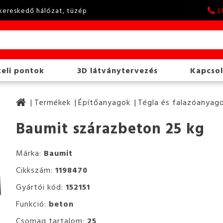
kereskedő hálózat, tüzép
E
eli pontok
3D látványtervezés
Kapcsol
Termékek
Építőanyagok
Tégla és falazóanyag
Baumit szárazbeton 25 kg
Márka:
Baumit
Cikkszám:
1198470
Gyártói kód:
152151
Funkció:
beton
Csomag tartalom:
25