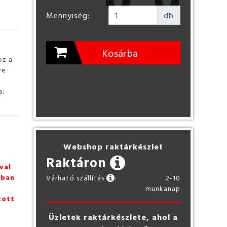
Mennyiség:
db
Kosárba
oz a
re
a.
Webshop raktárkészlet
Raktáron
val
zban
Várható szállítás
:
2-10
munkanap
tott
Üzletek raktárkészlete, ahol a