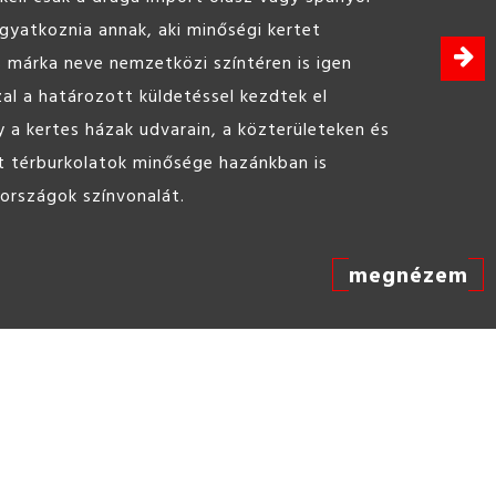
ine Hobbybeton 25kg
 bedolgozható, felhasználásra kész beton,
célokra.
megnézem