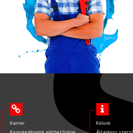
Karrier
Rólunk
Kereskedéseink elérhetősége
Általános szerz