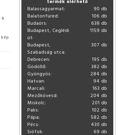
termék elérhető
Balassagyarmat:
90 db
Balatonfüred:
106 db
. A
Budaörs:
638 db
Budapest, Ceglédi
1159 db
ó kép
út:
Budapest,
307 db
Szabadság utca:
Debrecen:
195 db
Gödöllő:
382 db
Gyöngyös:
284 db
Hatvan:
94 db
Marcali:
163 db
Mezőkövesd:
204 db
Miskolc:
201 db
Paks:
102 db
Pápa:
582 db
Pécs:
430 db
Siófok:
69 db