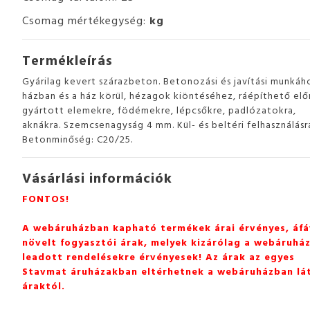
Csomag mértékegység:
kg
Termékleírás
Gyárilag kevert szárazbeton. Betonozási és javítási munkáh
házban és a ház körül, hézagok kiöntéséhez, ráépíthető elő
gyártott elemekre, födémekre, lépcsőkre, padlózatokra,
aknákra. Szemcsenagyság 4 mm. Kül- és beltéri felhasználásr
Betonminőség: C20/25.
Vásárlási információk
FONTOS!
A webáruházban kapható termékek árai érvényes, áfá
növelt fogyasztói árak, melyek kizárólag a webáruhá
leadott rendelésekre érvényesek! Az árak az egyes
Stavmat áruházakban eltérhetnek a webáruházban lá
áraktól.