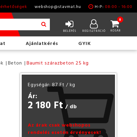
lérhetőségek
webshop@stavmat.hu
H-P:
08:00 - 16:00
0
KOSÁR
BELÉPÉS
REGISZTRÁCIÓ
at
Ajánlatkérés
GYIK
ok
Beton
Baumit szárazbeton 25 kg
Egységár: 87 Ft
/ kg
Ár:
2 180 Ft
/ db
Az árak csak webshopos
rendelés esetén érvényesek!