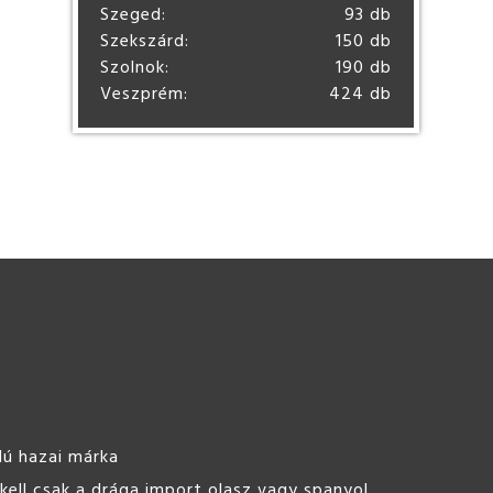
Szeged:
93 db
Szekszárd:
150 db
Szolnok:
190 db
Veszprém:
424 db