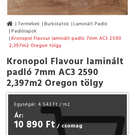
Termékek
Burkolatok
Laminált Padló
Padlólapok
Kronopol Flavour laminált padló 7mm AC3 2590
2,397m2 Oregon tölgy
Kronopol Flavour laminált
padló 7mm AC3 2590
2,397m2 Oregon tölgy
Egységár: 4 543 Ft
/ m2
Ár:
10 890 Ft
/ csomag