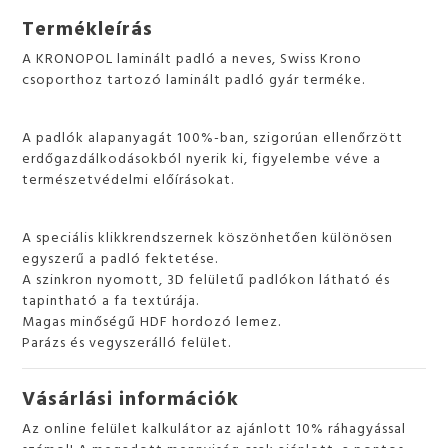
Termékleírás
A KRONOPOL laminált padló a neves, Swiss Krono
csoporthoz tartozó laminált padló gyár terméke.
A padlók alapanyagát 100%-ban, szigorúan ellenőrzött
erdőgazdálkodásokból nyerik ki, figyelembe véve a
természetvédelmi előírásokat.
A speciális klikkrendszernek köszönhetően különösen
egyszerű a padló fektetése.
A szinkron nyomott, 3D felületű padlókon látható és
tapintható a fa textúrája.
Magas minőségű HDF hordozó lemez.
Parázs és vegyszerálló felület.
Vásárlási információk
Az online felület kalkulátor az ajánlott 10% ráhagyással