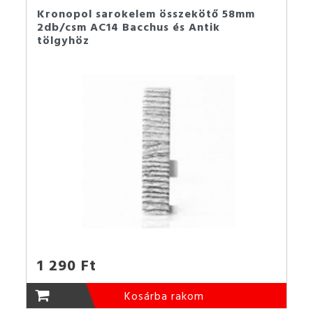
Kronopol sarokelem összekötő 58mm
2db/csm AC14 Bacchus és Antik
tölgyhöz
1 290 Ft
Kosárba rakom