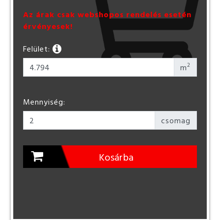
Az árak csak webshopos rendelés esetén
érvényesek!
Felület:
2
m
Mennyiség:
csomag
Kosárba