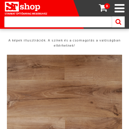
0
A képek illusztrációk. A színek és a csomagolás a valóságban
eltérhetnek!