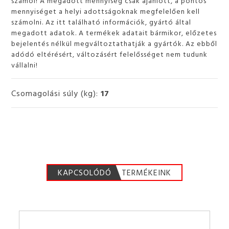
számol! A megadott mennyiség csak ajánlott, a pontos
mennyiséget a helyi adottságoknak megfelelően kell
számolni. Az itt található információk, gyártó által
megadott adatok. A termékek adatait bármikor, előzetes
bejelentés nélkül megváltoztathatják a gyártók. Az ebből
adódó eltérésért, változásért felelősséget nem tudunk
vállalni!
Csomagolási súly (kg):
17
KAPCSOLÓDÓ
TERMÉKEINK