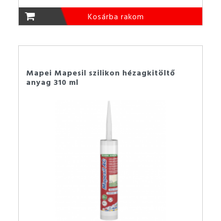
Kosárba rakom
Mapei Mapesil szilikon hézagkitöltő
anyag 310 ml