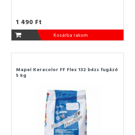
1 490 Ft
Kosárba rakom
Mapei Keracolor FF Flex 132 bézs fugázó
5 kg