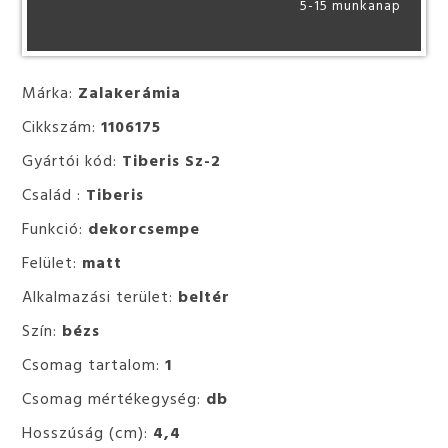
5-15 munkanap
Márka:
Zalakerámia
Cikkszám:
1106175
Gyártói kód:
Tiberis Sz-2
Család :
Tiberis
Funkció:
dekorcsempe
Felület:
matt
Alkalmazási terület:
beltér
Szín:
bézs
Csomag tartalom:
1
Csomag mértékegység:
db
Hosszúság (cm):
4,4