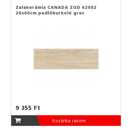
Zalakerámia CANADA ZGD 62002
20x60cm padlóburkoló gres
9 355 Ft
Kosárba rakom