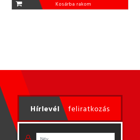
Kosárba rakom
Hírlevél
feliratkozás