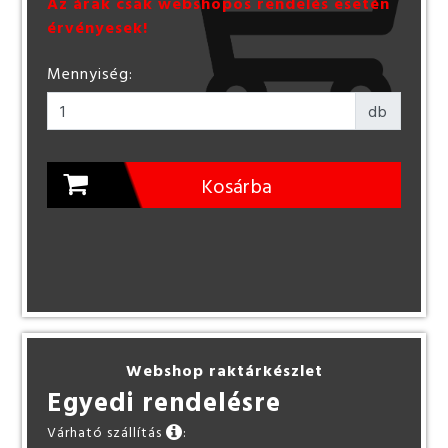
Az árak csak webshopos rendelés esetén
érvényesek!
Mennyiség:
db
Kosárba
Webshop raktárkészlet
Egyedi rendelésre
Várható szállítás
: