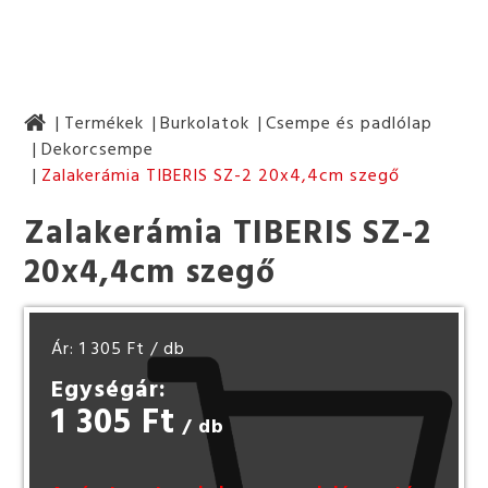
Termékek
Burkolatok
Csempe és padlólap
Dekorcsempe
Zalakerámia TIBERIS SZ-2 20x4,4cm szegő
Zalakerámia TIBERIS SZ-2
20x4,4cm szegő
Ár: 1 305 Ft
/ db
Egységár:
1 305 Ft
/ db