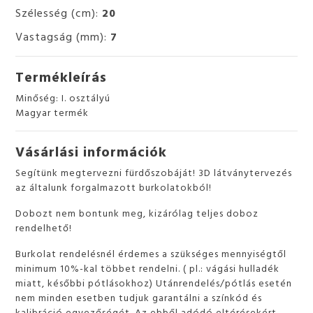
Szélesség (cm):
20
Vastagság (mm):
7
Termékleírás
Minőség: I. osztályú
Magyar termék
Vásárlási információk
Segítünk megtervezni fürdőszobáját! 3D látványtervezés
az általunk forgalmazott burkolatokból!
Dobozt nem bontunk meg, kizárólag teljes doboz
rendelhető!
Burkolat rendelésnél érdemes a szükséges mennyiségtől
minimum 10%-kal többet rendelni. ( pl.: vágási hulladék
miatt, későbbi pótlásokhoz) Utánrendelés/pótlás esetén
nem minden esetben tudjuk garantálni a színkód és
kalibráció egyezőségét. Az ebből adódó eltérésekért