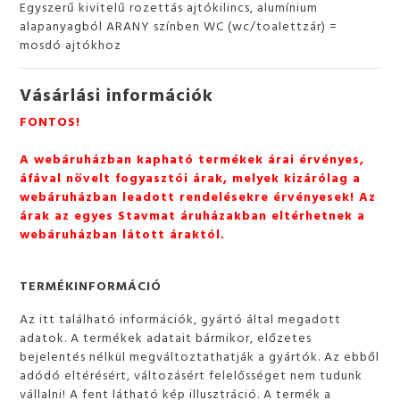
Egyszerű kivitelű rozettás ajtókilincs, alumínium
alapanyagból ARANY színben WC (wc/toalettzár) =
mosdó ajtókhoz
Vásárlási információk
FONTOS!
A webáruházban kapható termékek árai érvényes,
áfával növelt fogyasztói árak, melyek kizárólag a
webáruházban leadott rendelésekre érvényesek! Az
árak az egyes Stavmat áruházakban eltérhetnek a
webáruházban látott áraktól.
TERMÉKINFORMÁCIÓ
Az itt található információk, gyártó által megadott
adatok. A termékek adatait bármikor, előzetes
bejelentés nélkül megváltoztathatják a gyártók. Az ebből
adódó eltérésért, változásért felelősséget nem tudunk
vállalni! A fent látható kép illusztráció. A termék a