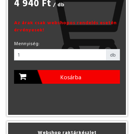
4 940 Ft
/ db
Az árak csak webshopos rendelés esetén
érvényesek!
Mennyiség:
db
Kosárba
Webshop raktárkészlet