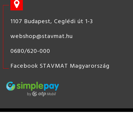
1107 Budapest, Ceglédi út 1-3
webshop@stavmat.hu
0680/620-000
Facebook STAVMAT Magyarország
STAVMAT
STSHOP
2019 COPYRIGHT - STAVMAT KÖZÉP-
EURÓPAI ÉPÍTŐANYAG KERESKEDÉS, ÉPÍTŐANYAG KERESKEDŐ
HÁLÓZAT, TÜZÉP