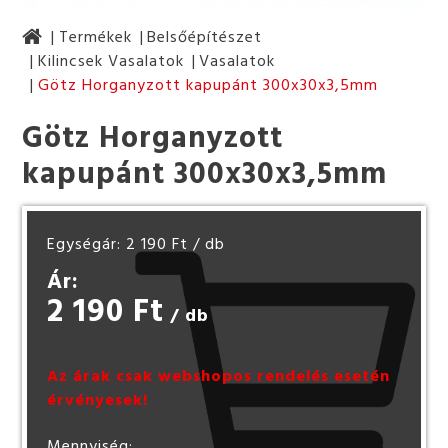
Termékek
Belsőépítészet
Kilincsek Vasalatok
Vasalatok
Götz Horganyzott kapupánt 300x30x3,5mm
Götz Horganyzott
kapupánt 300x30x3,5mm
Egységár: 2 190 Ft
/ db
Ár:
2 190 Ft
/ db
Az árak csak webshopos rendelés esetén
érvényesek!
Mennyiség: