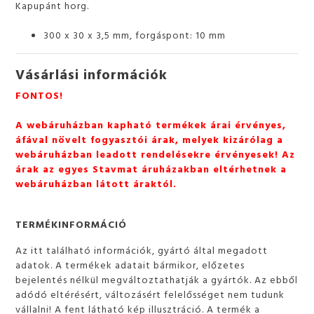
Kapupánt horg.
300 x 30 x 3,5 mm, forgáspont: 10 mm
Vásárlási információk
FONTOS!
A webáruházban kapható termékek árai érvényes,
áfával növelt fogyasztói árak, melyek kizárólag a
webáruházban leadott rendelésekre érvényesek! Az
árak az egyes Stavmat áruházakban eltérhetnek a
webáruházban látott áraktól.
TERMÉKINFORMÁCIÓ
Az itt található információk, gyártó által megadott
adatok. A termékek adatait bármikor, előzetes
bejelentés nélkül megváltoztathatják a gyártók. Az ebből
adódó eltérésért, változásért felelősséget nem tudunk
vállalni! A fent látható kép illusztráció. A termék a