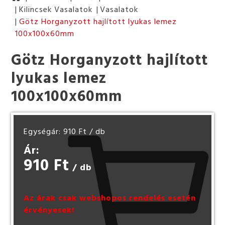
Kilincsek Vasalatok
Vasalatok
Götz Horganyzott hajlított lyukas lemez
100x100x60mm
Götz Horganyzott hajlított
lyukas lemez
100x100x60mm
Egységár: 910 Ft
/ db
Ár:
910 Ft
/ db
Az árak csak webshopos rendelés esetén
érvényesek!