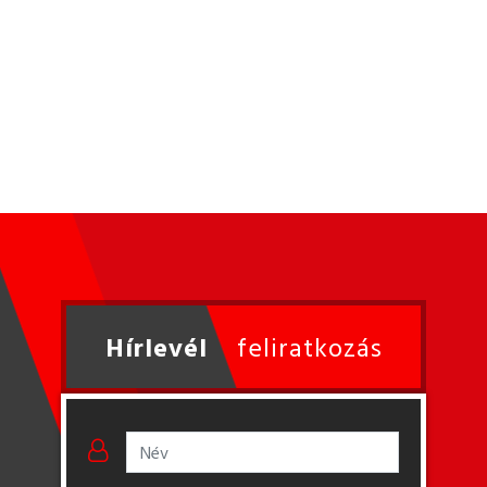
Hírlevél
feliratkozás