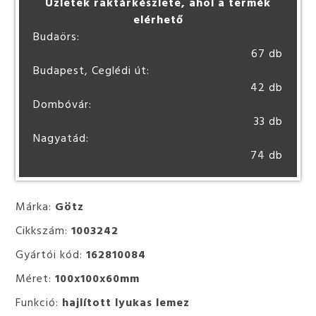
Üzletek raktárkészlete, ahol a termék
elérhető
Budaörs:
67 db
Budapest, Ceglédi út:
42 db
Dombóvár:
33 db
Nagyatád:
74 db
Márka:
Götz
Cikkszám:
1003242
Gyártói kód:
162810084
Méret:
100x100x60mm
Funkció:
hajlított lyukas lemez