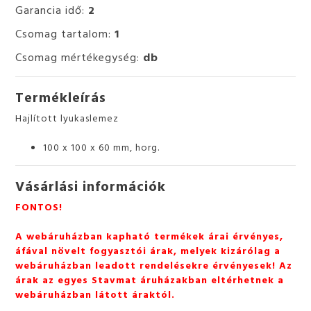
Garancia idő:
2
Csomag tartalom:
1
Csomag mértékegység:
db
Termékleírás
Hajlított lyukaslemez
100 x 100 x 60 mm, horg.
Vásárlási információk
FONTOS!
A webáruházban kapható termékek árai érvényes,
áfával növelt fogyasztói árak, melyek kizárólag a
webáruházban leadott rendelésekre érvényesek! Az
árak az egyes Stavmat áruházakban eltérhetnek a
webáruházban látott áraktól.