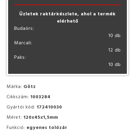
Üzletek raktárkészlete, ahol a termék
elérhető
Budaörs:
10 db
Marcali:
12 db
Paks:
10 db
Márka:
Götz
Cikkszám:
1003284
Gyártói kód:
172410030
Méret:
120x45x1,5mm
Funkció:
egyenes tolózár