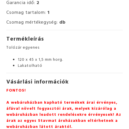
Garancia idő:
2
Csomag tartalom:
1
Csomag mértékegység:
db
Termékleírás
Tolózár egyenes
120 x 45 x 1,5 mm horg.
Lakatolható
Vásárlási információk
FONTOS!
A webáruházban kapható termékek árai érvényes,
áfával növelt fogyasztói árak, melyek kizárólag a
webáruházban leadott rendelésekre érvényesek! Az
árak az egyes Stavmat áruházakban eltérhetnek a
webáruházban látott áraktól.