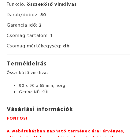
Funkció:
összekötő vinklivas
Darab/doboz:
50
Garancia idő:
2
Csomag tartalom:
1
Csomag mértékegység:
db
Termékleírás
Összekötő vinklivas
90 x 90 x 65 mm, horg.
Gerinc NÉLKÜL
Vásárlási információk
FONTOS!
A webáruházban kapható termékek árai érvényes,