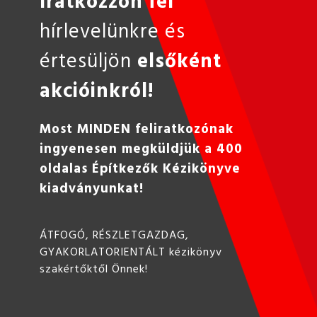
Iratkozzon fel
hírlevelünkre és
értesüljön
elsőként
akcióinkról!
Most MINDEN feliratkozónak
ingyenesen megküldjük a 400
oldalas Építkezők Kézikönyve
kiadványunkat!
ÁTFOGÓ, RÉSZLETGAZDAG,
GYAKORLATORIENTÁLT kézikönyv
szakértőktől Önnek!