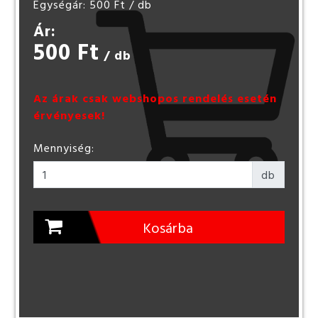
Egységár: 500 Ft
/ db
Ár:
500 Ft
/ db
Az árak csak webshopos rendelés esetén
érvényesek!
Mennyiség:
db
Kosárba