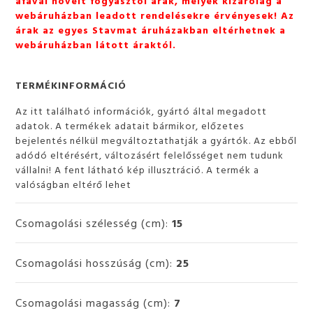
áfával növelt fogyasztói árak, melyek kizárólag a
webáruházban leadott rendelésekre érvényesek! Az
árak az egyes Stavmat áruházakban eltérhetnek a
webáruházban látott áraktól.
TERMÉKINFORMÁCIÓ
Az itt található információk, gyártó által megadott
adatok. A termékek adatait bármikor, előzetes
bejelentés nélkül megváltoztathatják a gyártók. Az ebből
adódó eltérésért, változásért felelősséget nem tudunk
vállalni! A fent látható kép illusztráció. A termék a
valóságban eltérő lehet
Csomagolási szélesség (cm):
15
Csomagolási hosszúság (cm):
25
Csomagolási magasság (cm):
7