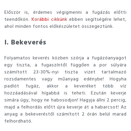
Először is, érdemes végigmenni a fugázás előtti
teendőkön.
Korábbi cikkünk
ebben segítségére lehet,
ahol minden fontos előkészületet összegeztünk.
I. Bekeverés
Folyamatos keverés közben szórja a fugázóanyagot
egy tiszta, a fugaszíntől függően a por súlyára
számított 23-30%-nyi tiszta vizet tartalmazó
rozsdamentes vagy műanyag edénybe! Hogyha
padlót fugáz, akkor a keveréket több víz
hozzáadásával hígabbá is teheti. Ezután keverje
simára úgy, hogy ne habosodjon! Hagyja állni 2 percig,
majd a felhordás előtt újra keverje át a habarcsot! Az
anyag a bekeveréstől számított 2 órán belül marad
felhordható.