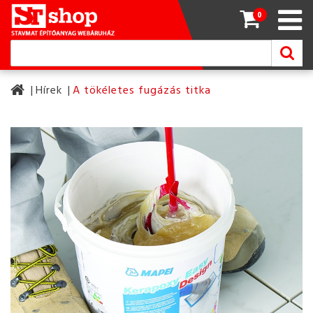
0
Hírek
A tökéletes fugázás titka