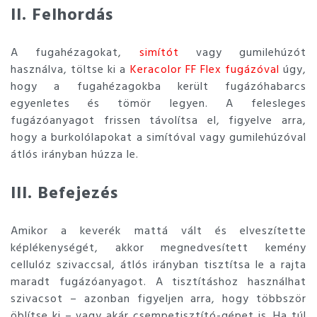
II. Felhordás
A fugahézagokat,
simítót
vagy gumilehúzót
használva, töltse ki a
Keracolor FF Flex fugázóval
úgy,
hogy a fugahézagokba került fugázóhabarcs
egyenletes és tömör legyen. A felesleges
fugázóanyagot frissen távolítsa el, figyelve arra,
hogy a burkolólapokat a simítóval vagy gumilehúzóval
átlós irányban húzza le.
III. Befejezés
Amikor a keverék mattá vált és elveszítette
képlékenységét, akkor megnedvesített kemény
cellulóz szivaccsal, átlós irányban tisztítsa le a rajta
maradt fugázóanyagot. A tisztításhoz használhat
szivacsot – azonban figyeljen arra, hogy többször
öblítse ki – vagy akár csempetisztító-gépet is. Ha túl