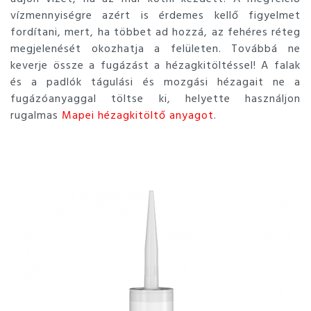
vízmennyiségre azért is érdemes kellő figyelmet
fordítani, mert, ha többet ad hozzá, az fehéres réteg
megjelenését okozhatja a felületen. Továbbá ne
keverje össze a fugázást a hézagkitöltéssel! A falak
és a padlók tágulási és mozgási hézagait ne a
fugázóanyaggal töltse ki, helyette használjon
rugalmas
Mapei hézagkitöltő anyagot
.